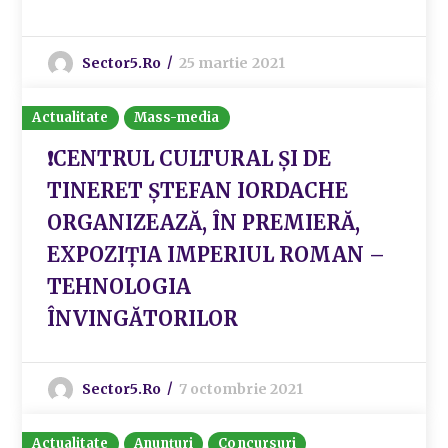
Sector5.ro
25 martie 2021
Actualitate
Mass-media
❗CENTRUL CULTURAL ȘI DE
TINERET ȘTEFAN IORDACHE
ORGANIZEAZĂ, ÎN PREMIERĂ,
EXPOZIȚIA IMPERIUL ROMAN –
TEHNOLOGIA
ÎNVINGĂTORILOR
Sector5.ro
7 octombrie 2021
Actualitate
Anunțuri
Concursuri