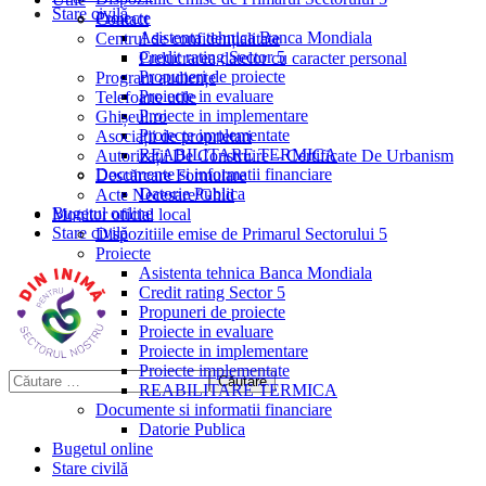
Stare civilă
Proiecte
Contact
Asistenta tehnica Banca Mondiala
Centrul de confidențialitate
Credit rating Sector 5
Prelucrarea datelor cu caracter personal
Propuneri de proiecte
Program audiențe
Proiecte in evaluare
Telefoane utile
Proiecte in implementare
Ghișeul.ro
Proiecte implementate
Asociații de proprietari
REABILITARE TERMICA
Autorizații De Construire – Certificate De Urbanism
Documente si informatii financiare
Descărcare Formulare
Datorie Publica
Acte Necesare/Ghid
Bugetul online
Monitor oficial local
Stare civilă
Dispozitiile emise de Primarul Sectorului 5
Proiecte
Asistenta tehnica Banca Mondiala
Credit rating Sector 5
Propuneri de proiecte
Proiecte in evaluare
Proiecte in implementare
Proiecte implementate
REABILITARE TERMICA
Documente si informatii financiare
Datorie Publica
Bugetul online
Stare civilă