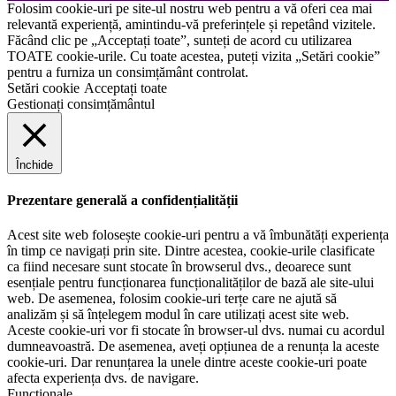
Folosim cookie-uri pe site-ul nostru web pentru a vă oferi cea mai
relevantă experiență, amintindu-vă preferințele și repetând vizitele.
Făcând clic pe „Acceptați toate”, sunteți de acord cu utilizarea
TOATE cookie-urile. Cu toate acestea, puteți vizita „Setări cookie”
pentru a furniza un consimțământ controlat.
Setări cookie
Acceptați toate
Gestionați consimțământul
Închide
Prezentare generală a confidențialității
Acest site web folosește cookie-uri pentru a vă îmbunătăți experiența
în timp ce navigați prin site. Dintre acestea, cookie-urile clasificate
ca fiind necesare sunt stocate în browserul dvs., deoarece sunt
esențiale pentru funcționarea funcționalităților de bază ale site-ului
web. De asemenea, folosim cookie-uri terțe care ne ajută să
analizăm și să înțelegem modul în care utilizați acest site web.
Aceste cookie-uri vor fi stocate în browser-ul dvs. numai cu acordul
dumneavoastră. De asemenea, aveți opțiunea de a renunța la aceste
cookie-uri. Dar renunțarea la unele dintre aceste cookie-uri poate
afecta experiența dvs. de navigare.
Funcționale