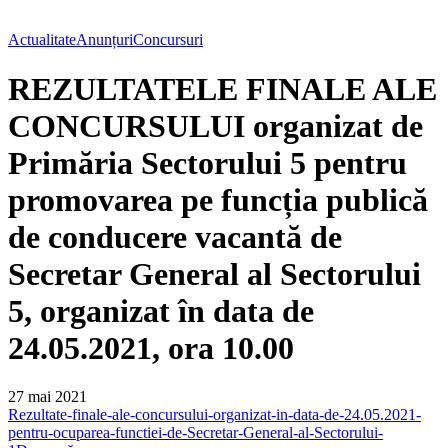
Actualitate
Anunțuri
Concursuri
REZULTATELE FINALE ALE
CONCURSULUI organizat de
Primăria Sectorului 5 pentru
promovarea pe funcția publică
de conducere vacantă de
Secretar General al Sectorului
5, organizat în data de
24.05.2021, ora 10.00
27 mai 2021
Rezultate-finale-ale-concursului-organizat-in-data-de-24.05.2021-
pentru-ocuparea-functiei-de-Secretar-General-al-Sectorului-