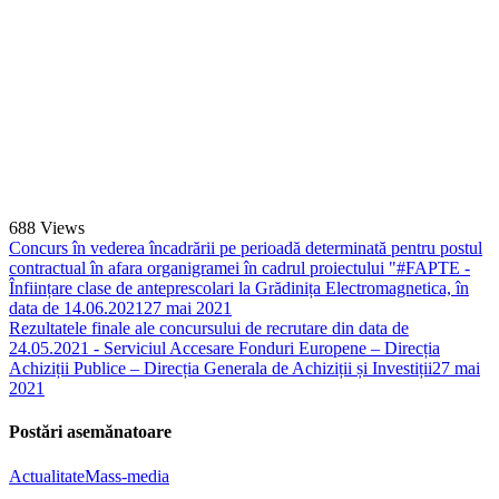
688
Views
Concurs în vederea încadrării pe perioadă determinată pentru postul
contractual în afara organigramei în cadrul proiectului "#FAPTE -
Înființare clase de anteprescolari la Grădinița Electromagnetica, în
data de 14.06.2021
27 mai 2021
Rezultatele finale ale concursului de recrutare din data de
24.05.2021 - Serviciul Accesare Fonduri Europene – Direcția
Achiziții Publice – Direcția Generala de Achiziții și Investiții
27 mai
2021
Postări asemănatoare
Actualitate
Mass-media