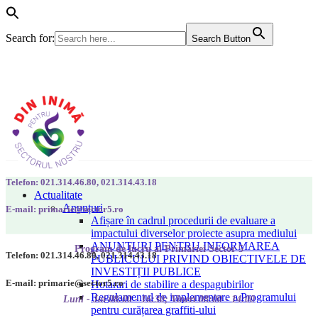
Search for:
Search Button
Telefon: 021.314.46.80, 021.314.43.18
Actualitate
Anunțuri
E-mail: primarie@sector5.ro
Afișare în cadrul procedurii de evaluare a
impactului diverselor proiecte asupra mediului
ANUNȚURI PENTRU INFORMAREA
Program de lucru al Primăriei Sector 5
Telefon: 021.314.46.80, 021.314.43.18
PUBLICULUI PRIVIND OBIECTIVELE DE
INVESTIȚII PUBLICE
E-mail: primarie@sector5.ro
Hotarari de stabilire a despagubirilor
Regulamentul de implementare a Programului
Luni - Joi 08:00 - 16:30; Vineri 08:00 - 14:00
pentru curățarea graffiti-ului