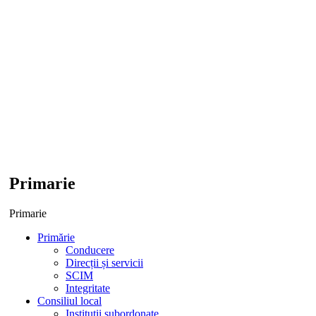
Primarie
Primarie
Primărie
Conducere
Direcții și servicii
SCIM
Integritate
Consiliul local
Institutii subordonate