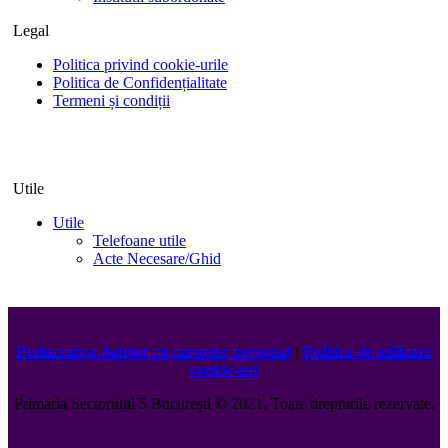
Legal
Politica privind cookie-urile
Politica de Confidențialitate
Termeni și condiții
Utile
Utile
Telefoane utile
Acte Necesare/Ghid
Prelucrarea datelor cu caracter personal
|
Politica de utilizare
cookie-uri
Primăria Sectorului 5 București
©️
2021. Toate drepturile rezervate.