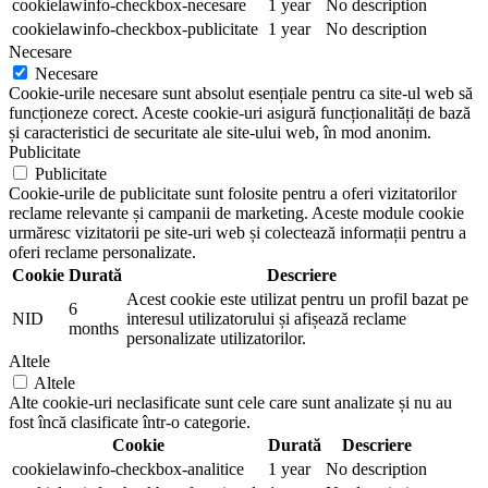
cookielawinfo-checkbox-necesare
1 year
No description
cookielawinfo-checkbox-publicitate
1 year
No description
Necesare
Necesare
Cookie-urile necesare sunt absolut esențiale pentru ca site-ul web să
funcționeze corect. Aceste cookie-uri asigură funcționalități de bază
și caracteristici de securitate ale site-ului web, în mod anonim.
Publicitate
Publicitate
Cookie-urile de publicitate sunt folosite pentru a oferi vizitatorilor
reclame relevante și campanii de marketing. Aceste module cookie
urmăresc vizitatorii pe site-uri web și colectează informații pentru a
oferi reclame personalizate.
Cookie
Durată
Descriere
Acest cookie este utilizat pentru un profil bazat pe
6
NID
interesul utilizatorului și afișează reclame
months
personalizate utilizatorilor.
Altele
Altele
Alte cookie-uri neclasificate sunt cele care sunt analizate și nu au
fost încă clasificate într-o categorie.
Cookie
Durată
Descriere
cookielawinfo-checkbox-analitice
1 year
No description