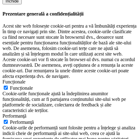
Închide
Prezentare generală a confidențialității
Acest site web folosește cookie-uri pentru a vă îmbunătăți experiența
în timp ce navigați prin site. Dintre acestea, cookie-urile clasificate
ca fiind necesare sunt stocate în browserul dvs., deoarece sunt
esențiale pentru funcționarea funcționalităților de bază ale site-ului
web. De asemenea, folosim cookie-uri terțe care ne ajută să
analizăm și să înțelegem modul în care utilizați acest site web.
Aceste cookie-uri vor fi stocate în browser-ul dvs. numai cu acordul
dumneavoastră. De asemenea, aveți opțiunea de a renunța la aceste
cookie-uri. Dar renunțarea la unele dintre aceste cookie-uri poate
afecta experiența dvs. de navigare.
Funcționale
Funcționale
Cookie-urile funcționale ajută la îndeplinirea anumitor
funcționalități, cum ar fi partajarea conținutului site-ului web pe
platformele de socializare, colectarea de feedback și alte
caracteristici ale terților.
Performanţă
Performanţă
Cookie-urile de performanță sunt folosite pentru a înțelege și analiza
indicii cheie de performanță ai site-ului web, ceea ce ajută la
furnizarea unei experiențe de utilizator mai bune pentru vizitatori.