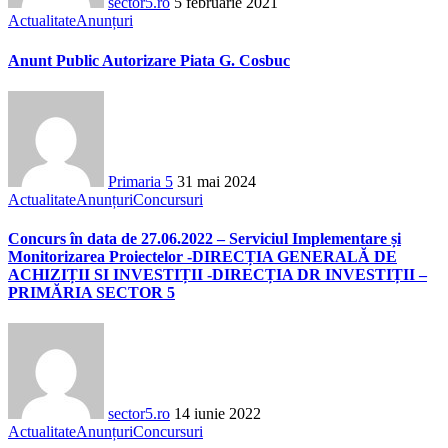
sector5.ro
5 februarie 2021
Actualitate
Anunțuri
Anunt Public Autorizare Piata G. Cosbuc
Primaria 5
31 mai 2024
Actualitate
Anunțuri
Concursuri
Concurs în data de 27.06.2022 – Serviciul Implementare și
Monitorizarea Proiectelor -DIRECȚIA GENERALĂ DE
ACHIZIȚII SI INVESTIȚII -DIRECȚIA DR INVESTIȚII –
PRIMĂRIA SECTOR 5
sector5.ro
14 iunie 2022
Actualitate
Anunțuri
Concursuri