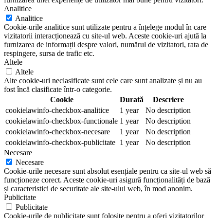
Analitice
Analitice
Cookie-urile analitice sunt utilizate pentru a înțelege modul în care
vizitatorii interacționează cu site-ul web. Aceste cookie-uri ajută la
furnizarea de informații despre valori, numărul de vizitatori, rata de
respingere, sursa de trafic etc.
Altele
Altele
Alte cookie-uri neclasificate sunt cele care sunt analizate și nu au
fost încă clasificate într-o categorie.
Cookie
Durată
Descriere
cookielawinfo-checkbox-analitice
1 year
No description
cookielawinfo-checkbox-functionale
1 year
No description
cookielawinfo-checkbox-necesare
1 year
No description
cookielawinfo-checkbox-publicitate
1 year
No description
Necesare
Necesare
Cookie-urile necesare sunt absolut esențiale pentru ca site-ul web să
funcționeze corect. Aceste cookie-uri asigură funcționalități de bază
și caracteristici de securitate ale site-ului web, în mod anonim.
Publicitate
Publicitate
Cookie-urile de publicitate sunt folosite pentru a oferi vizitatorilor