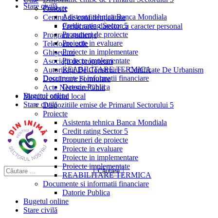
Stare civilă
Proiecte
Contact
Asistenta tehnica Banca Mondiala
Centrul de confidențialitate
Credit rating Sector 5
Prelucrarea datelor cu caracter personal
Propuneri de proiecte
Program audiențe
Proiecte in evaluare
Telefoane utile
Proiecte in implementare
Ghișeul.ro
Proiecte implementate
Asociații de proprietari
REABILITARE TERMICA
Autorizații De Construire – Certificate De Urbanism
Documente si informatii financiare
Descărcare Formulare
Datorie Publica
Acte Necesare/Ghid
Bugetul online
Monitor oficial local
Stare civilă
Dispozitiile emise de Primarul Sectorului 5
Proiecte
Asistenta tehnica Banca Mondiala
Credit rating Sector 5
Propuneri de proiecte
Proiecte in evaluare
Proiecte in implementare
Proiecte implementate
REABILITARE TERMICA
Documente si informatii financiare
Datorie Publica
Bugetul online
Stare civilă