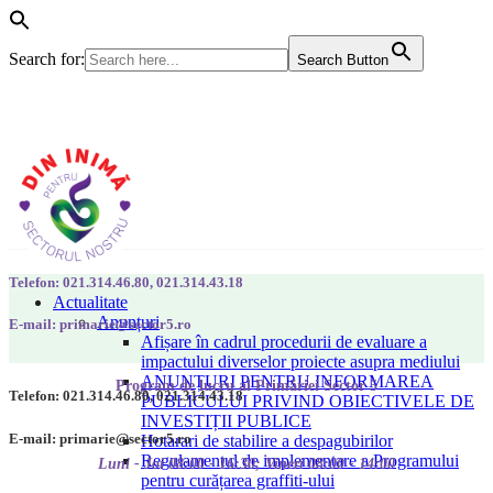
Search for:
Search Button
Telefon: 021.314.46.80, 021.314.43.18
Actualitate
Anunțuri
E-mail: primarie@sector5.ro
Afișare în cadrul procedurii de evaluare a
impactului diverselor proiecte asupra mediului
ANUNȚURI PENTRU INFORMAREA
Program de lucru al Primăriei Sector 5
Telefon: 021.314.46.80, 021.314.43.18
PUBLICULUI PRIVIND OBIECTIVELE DE
INVESTIȚII PUBLICE
E-mail: primarie@sector5.ro
Hotarari de stabilire a despagubirilor
Regulamentul de implementare a Programului
Luni - Joi 08:00 - 16:30; Vineri 08:00 - 14:00
pentru curățarea graffiti-ului