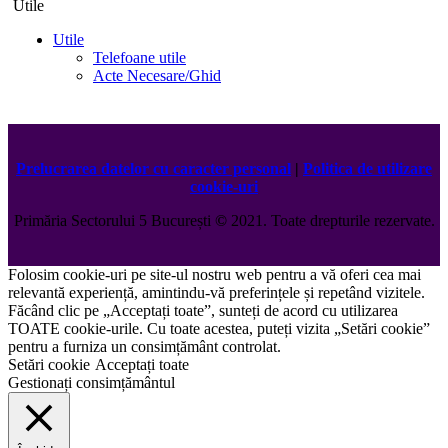
Utile
Utile
Telefoane utile
Acte Necesare/Ghid
Prelucrarea datelor cu caracter personal
|
Politica de utilizare
cookie-uri
Primăria Sectorului 5 București
©️
2021. Toate drepturile rezervate.
Folosim cookie-uri pe site-ul nostru web pentru a vă oferi cea mai
relevantă experiență, amintindu-vă preferințele și repetând vizitele.
Făcând clic pe „Acceptați toate”, sunteți de acord cu utilizarea
TOATE cookie-urile. Cu toate acestea, puteți vizita „Setări cookie”
pentru a furniza un consimțământ controlat.
Setări cookie
Acceptați toate
Gestionați consimțământul