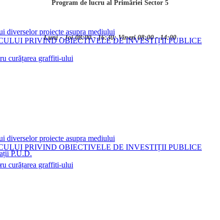
Program de lucru al Primăriei Sector 5
ui diverselor proiecte asupra mediului
Luni - Joi 08:00 - 16:30; Vineri 08:00 - 14:00
LUI PRIVIND OBIECTIVELE DE INVESTIȚII PUBLICE
 curățarea graffiti-ului
ui diverselor proiecte asupra mediului
LUI PRIVIND OBIECTIVELE DE INVESTIȚII PUBLICE
ații P.U.D.
i
 curățarea graffiti-ului