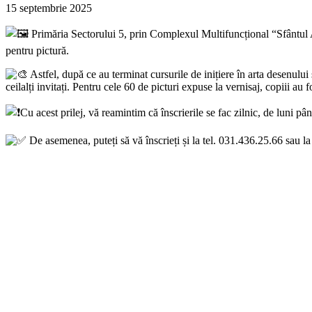
15 septembrie 2025
Primăria Sectorului 5, prin Complexul M
ultifuncțional “Sfântul 
pentru pictură.
Astfel, după ce au terminat cursurile de inițiere în arta desenului ș
ceilalți invitați. Pentru cele 60 de picturi expuse la vernisaj, copiii au f
Cu acest prilej, vă reamintim că înscrierile se fac zilnic, de luni 
De asemenea, puteți să vă înscrieți și la tel. 031.436.25.66 sau l