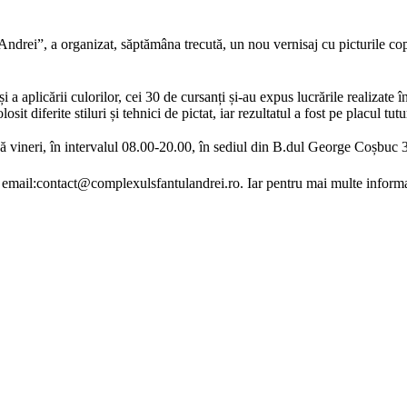
Andrei”, a organizat, săptămâna trecută, un nou vernisaj cu picturile copi
i a aplicării culorilor, cei 30 de cursanți și-au expus lucrările realizate î
olosit diferite stiluri și tehnici de pictat, iar rezultatul a fost pe placul t
până vineri, în intervalul 08.00-20.00, în sediul din B.dul George Coșbuc 
a email:contact@complexulsfantulandrei.ro. Iar pentru mai multe informați