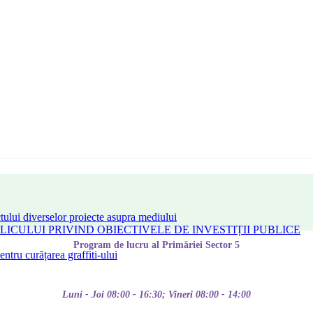
tului diverselor proiecte asupra mediului
CULUI PRIVIND OBIECTIVELE DE INVESTIȚII PUBLICE
Program de lucru al Primăriei Sector 5
tru curățarea graffiti-ului
Luni - Joi 08:00 - 16:30; Vineri 08:00 - 14:00