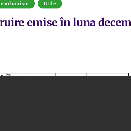
 de urbanism
Utile
truire emise în luna dece