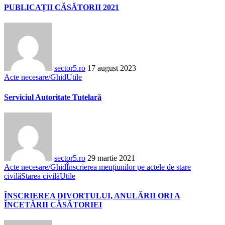
PUBLICAȚII CĂSĂTORII 2021
sector5.ro
17 august 2023
Acte necesare/Ghid
Utile
Serviciul Autoritate Tutelară
sector5.ro
29 martie 2021
Acte necesare/Ghid
Înscrierea mențiunilor pe actele de stare
civilă
Starea civilă
Utile
ÎNSCRIEREA DIVORȚULUI, ANULĂRII ORI A
ÎNCETĂRII CĂSĂTORIEI