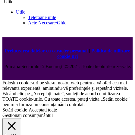
Utile
Utile
Telefoane utile
Acte Necesare/Ghid
Prelucrarea datelor cu caracter personal
|
Politica de utilizare
cookie-uri
Primăria Sectorului 5 București
©️
2021. Toate drepturile rezervate.
Folosim cookie-uri pe site-ul nostru web pentru a vă oferi cea mai
relevantă experiență, amintindu-vă preferințele și repetând vizitele.
Făcând clic pe „Acceptați toate”, sunteți de acord cu utilizarea
TOATE cookie-urile. Cu toate acestea, puteți vizita „Setări cookie”
pentru a furniza un consimțământ controlat.
Setări cookie
Acceptați toate
Gestionați consimțământul