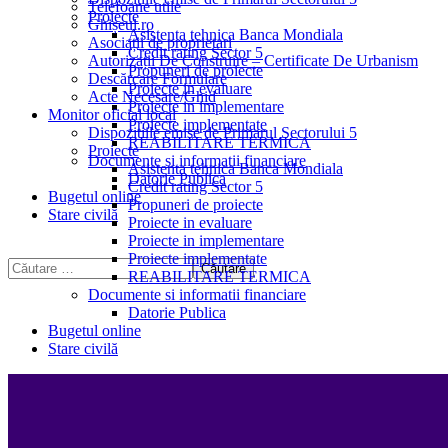
Telefoane utile
Proiecte
Ghișeul.ro
Asistenta tehnica Banca Mondiala
Asociații de proprietari
Credit rating Sector 5
Autorizații De Construire – Certificate De Urbanism
Propuneri de proiecte
Descărcare Formulare
Proiecte in evaluare
Acte Necesare/Ghid
Proiecte in implementare
Monitor oficial local
Proiecte implementate
Dispozitiile emise de Primarul Sectorului 5
REABILITARE TERMICA
Proiecte
Documente si informatii financiare
Asistenta tehnica Banca Mondiala
Datorie Publica
Credit rating Sector 5
Bugetul online
Propuneri de proiecte
Stare civilă
Proiecte in evaluare
Proiecte in implementare
Proiecte implementate
REABILITARE TERMICA
Documente si informatii financiare
Datorie Publica
Bugetul online
Stare civilă