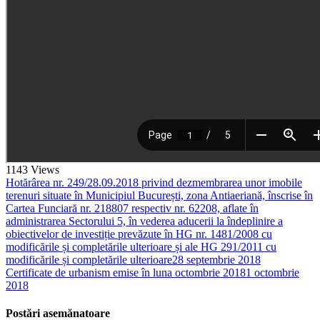
1143
Views
Hotărârea nr. 249/28.09.2018 privind dezmembrarea unor imobile
terenuri situate în Municipiul București, zona Antiaeriană, înscrise în
Cartea Funciară nr. 218807 respectiv nr. 62208, aflate în
administrarea Sectorului 5, în vederea aducerii la îndeplinire a
obiectivelor de investiție prevăzute în HG nr. 1481/2008 cu
modificările și completările ulterioare și ale HG 291/2011 cu
modificările și completările ulterioare
28 septembrie 2018
Certificate de urbanism emise în luna octombrie 2018
1 octombrie
2018
Postări asemănatoare