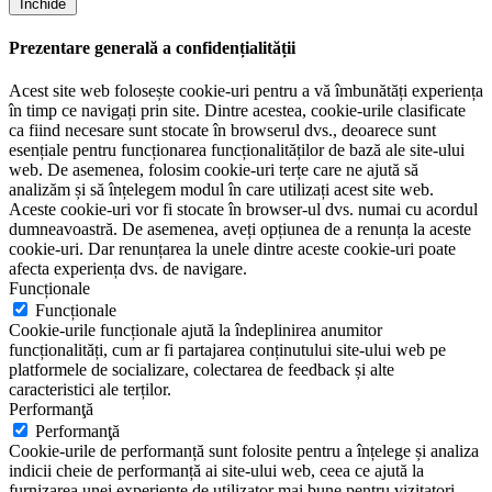
Închide
Prezentare generală a confidențialității
Acest site web folosește cookie-uri pentru a vă îmbunătăți experiența
în timp ce navigați prin site. Dintre acestea, cookie-urile clasificate
ca fiind necesare sunt stocate în browserul dvs., deoarece sunt
esențiale pentru funcționarea funcționalităților de bază ale site-ului
web. De asemenea, folosim cookie-uri terțe care ne ajută să
analizăm și să înțelegem modul în care utilizați acest site web.
Aceste cookie-uri vor fi stocate în browser-ul dvs. numai cu acordul
dumneavoastră. De asemenea, aveți opțiunea de a renunța la aceste
cookie-uri. Dar renunțarea la unele dintre aceste cookie-uri poate
afecta experiența dvs. de navigare.
Funcționale
Funcționale
Cookie-urile funcționale ajută la îndeplinirea anumitor
funcționalități, cum ar fi partajarea conținutului site-ului web pe
platformele de socializare, colectarea de feedback și alte
caracteristici ale terților.
Performanţă
Performanţă
Cookie-urile de performanță sunt folosite pentru a înțelege și analiza
indicii cheie de performanță ai site-ului web, ceea ce ajută la
furnizarea unei experiențe de utilizator mai bune pentru vizitatori.