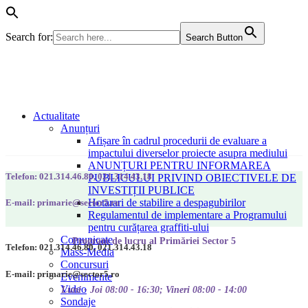
Search for:
Search Button
Actualitate
Anunțuri
Afișare în cadrul procedurii de evaluare a
impactului diverselor proiecte asupra mediului
ANUNȚURI PENTRU INFORMAREA
Telefon: 021.314.46.80, 021.314.43.18
PUBLICULUI PRIVIND OBIECTIVELE DE
INVESTIȚII PUBLICE
Hotarari de stabilire a despagubirilor
E-mail: primarie@sector5.ro
Regulamentul de implementare a Programului
pentru curățarea graffiti-ului
Comunicate
Program de lucru al Primăriei Sector 5
Telefon: 021.314.46.80, 021.314.43.18
Mass-Media
Concursuri
E-mail: primarie@sector5.ro
Evenimente
Video
Luni - Joi 08:00 - 16:30; Vineri 08:00 - 14:00
Sondaje