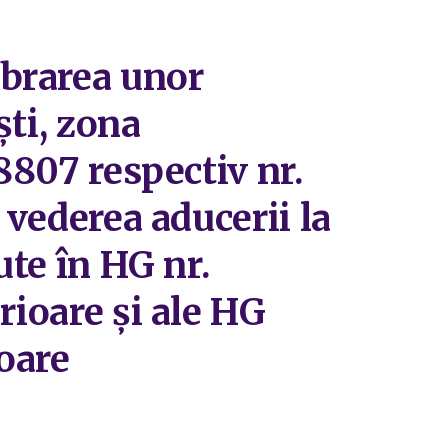
mbrarea unor
ști, zona
8807 respectiv nr.
 vederea aducerii la
ute în HG nr.
rioare și ale HG
ioare