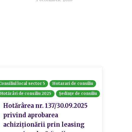
Consiliul local sector 5
Hotarari de consiliu
Consiliul
Hotărâri de consiliu 2025
Ședințe de consiliu
Hotarari
Hotărâri
Hotărârea nr. 137/30.09.2025
privind aprobarea
Hotă
achiziționării prin leasing
priv