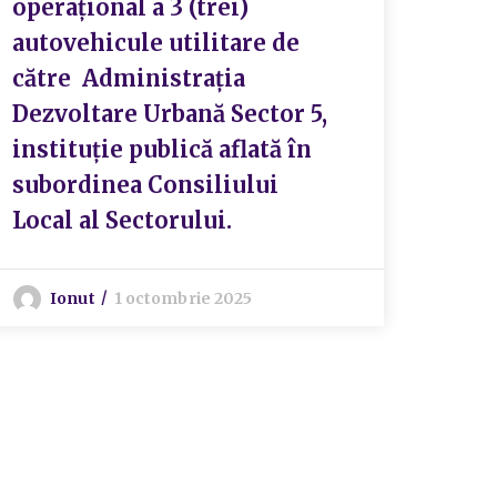
operațional a 3 (trei)
Urba
autovehicule utilitare de
(P.U.
către Administrația
ISPI
Dezvoltare Urbană Sector 5,
5, 
instituție publică aflată în
subordinea Consiliului
P
Local al Sectorului.
Ionut
1 octombrie 2025