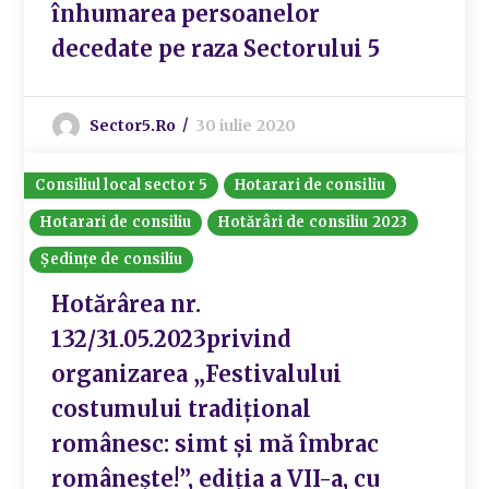
înhumarea persoanelor
decedate pe raza Sectorului 5
Sector5.ro
30 iulie 2020
Consiliul local sector 5
Hotarari de consiliu
Hotarari de consiliu
Hotărâri de consiliu 2023
Ședințe de consiliu
Hotărârea nr.
132/31.05.2023privind
organizarea „Festivalului
costumului tradițional
românesc: simt și mă îmbrac
românește!”, ediția a VII-a, cu