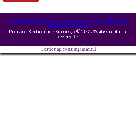
Prelucrarea datelor cu caracter personal
|
Politica de
utilizare cookie-uri
Primăria Sectorului 5 București
©️
2021. Toate drepturile
rezervate.
Gestionați consimțământul