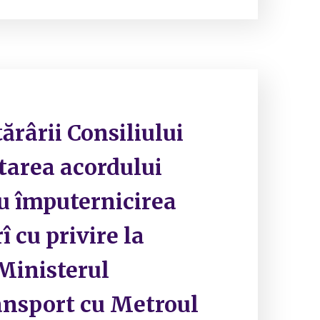
ărârii Consiliului
itarea acordului
ru împuternicirea
î cu privire la
 Ministerul
ransport cu Metroul