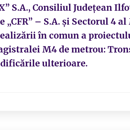
S.A., Consiliul Județean Ilf
e „CFR” – S.A. și Sectorul 4 al
ealizării în comun a proiectulu
agistralei M4 de metrou: Tron
ificările ulterioare.