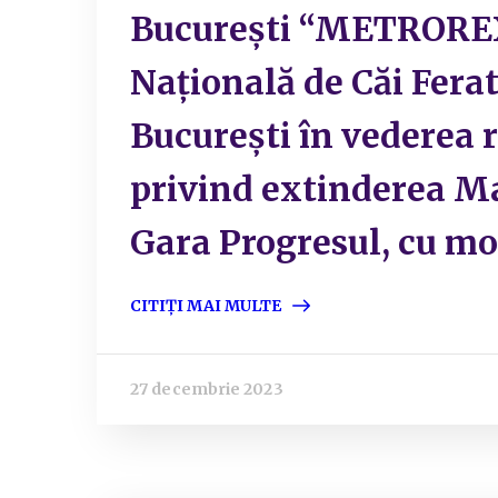
București “METROREX” 
Naţională de Căi Ferat
București în vederea r
privind extinderea M
Gara Progresul, cu mod
CITIȚI MAI MULTE
27 decembrie 2023