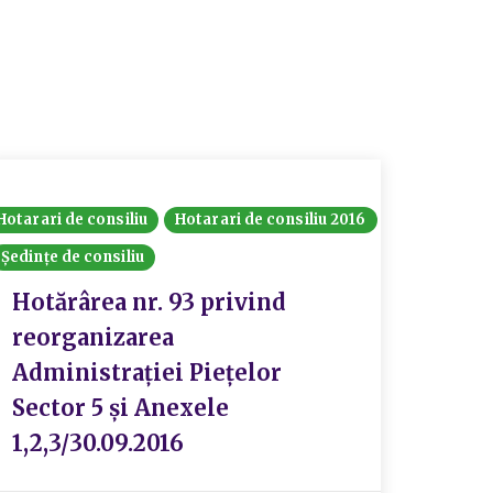
Hotarari de consiliu
Hotarari de consiliu 2016
Consiliul
Ședințe de consiliu
Hotărâri
Hotărârea nr. 93 privind
Hotă
reorganizarea
pent
Administrației Piețelor
spre
Sector 5 și Anexele
DGAS
1,2,3/30.09.2016
proi
achi