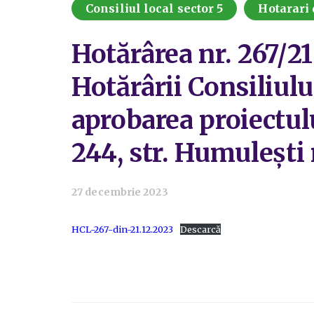
Consiliul local sector 5
Hotarari 
Hotărârea nr. 267/2
Hotărârii Consiliulu
aprobarea proiectulu
244, str. Humulești n
27 decembrie 2023
HCL-267-din-21.12.2023
Descarcă