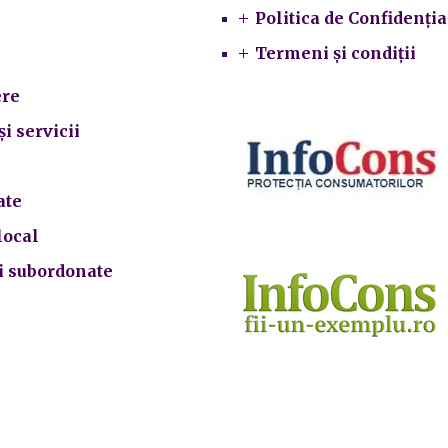
Primarie
Politica de Confidenția
Termeni și condiții
re
și servicii
ate
local
ii subordonate