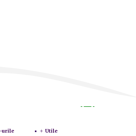
mart
P
Utile
-urile
Utile