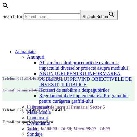
Search for:
Search Button
Actualitate
Anunțuri
Afișare în cadrul procedurii de evaluare a
impactului diverselor proiecte asupra mediului
ANUNȚURI PENTRU INFORMAREA
Telefon: 021.314.46.80, 021.314.43.18
PUBLICULUI PRIVIND OBIECTIVELE DE
INVESTIȚII PUBLICE
Hotarari de stabilire a despagubirilor
E-mail: primarie@sector5.ro
Regulamentul de implementare a Programului
pentru curățarea graffiti-ului
Comunicate
Program de lucru al Primăriei Sector 5
Telefon: 021.314.46.80, 021.314.43.18
Mass-Media
Concursuri
E-mail: primarie@sector5.ro
Evenimente
Video
Luni - Joi 08:00 - 16:30; Vineri 08:00 - 14:00
Sondaje