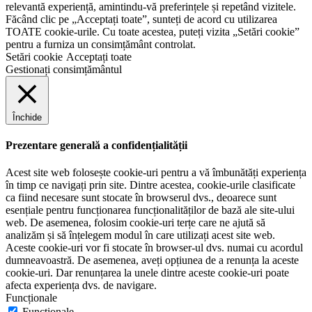
relevantă experiență, amintindu-vă preferințele și repetând vizitele.
Făcând clic pe „Acceptați toate”, sunteți de acord cu utilizarea
TOATE cookie-urile. Cu toate acestea, puteți vizita „Setări cookie”
pentru a furniza un consimțământ controlat.
Setări cookie
Acceptați toate
Gestionați consimțământul
Închide
Prezentare generală a confidențialității
Acest site web folosește cookie-uri pentru a vă îmbunătăți experiența
în timp ce navigați prin site. Dintre acestea, cookie-urile clasificate
ca fiind necesare sunt stocate în browserul dvs., deoarece sunt
esențiale pentru funcționarea funcționalităților de bază ale site-ului
web. De asemenea, folosim cookie-uri terțe care ne ajută să
analizăm și să înțelegem modul în care utilizați acest site web.
Aceste cookie-uri vor fi stocate în browser-ul dvs. numai cu acordul
dumneavoastră. De asemenea, aveți opțiunea de a renunța la aceste
cookie-uri. Dar renunțarea la unele dintre aceste cookie-uri poate
afecta experiența dvs. de navigare.
Funcționale
Funcționale