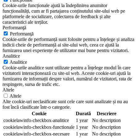
Cookie-urile funcționale ajută la îndeplinirea anumitor
funcționalități, cum ar fi partajarea conținutului site-ului web pe
platformele de socializare, colectarea de feedback și alte
caracteristici ale terților.
Performanţă
Performanţă
Cookie-urile de performanță sunt folosite pentru a înțelege și analiza
indicii cheie de performanță ai site-ului web, ceea ce ajută la
furnizarea unei experiențe de utilizator mai bune pentru vizitatori.
Analitice
Analitice
Cookie-urile analitice sunt utilizate pentru a înțelege modul în care
vizitatorii interacționează cu site-ul web. Aceste cookie-uri ajută la
furnizarea de informații despre valori, numărul de vizitatori, rata de
respingere, sursa de trafic etc.
Altele
Altele
Alte cookie-uri neclasificate sunt cele care sunt analizate și nu au
fost încă clasificate într-o categorie.
Cookie
Durată
Descriere
cookielawinfo-checkbox-analitice
1 year
No description
cookielawinfo-checkbox-functionale
1 year
No description
cookielawinfo-checkbox-necesare
1 year
No description