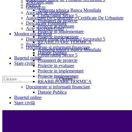
Telefoane utile
Proiecte
Ghișeul.ro
Asistenta tehnica Banca Mondiala
Asociații de proprietari
Credit rating Sector 5
Autorizații De Construire – Certificate De Urbanism
Propuneri de proiecte
Descărcare Formulare
Proiecte in evaluare
Acte Necesare/Ghid
Proiecte in implementare
Monitor oficial local
Proiecte implementate
Dispozitiile emise de Primarul Sectorului 5
REABILITARE TERMICA
Proiecte
Documente si informatii financiare
Asistenta tehnica Banca Mondiala
Datorie Publica
Credit rating Sector 5
Bugetul online
Propuneri de proiecte
Stare civilă
Proiecte in evaluare
Proiecte in implementare
Proiecte implementate
REABILITARE TERMICA
Documente si informatii financiare
Datorie Publica
Bugetul online
Stare civilă