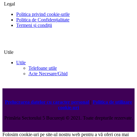
Legal
Politica privind cookie-urile
Politica de Confidențialitate
Termeni și condiții
Utile
Utile
Telefoane utile
Acte Necesare/Ghid
Prelucrarea datelor cu caracter personal
|
Politica de utilizare
cookie-uri
Primăria Sectorului 5 București
©️
2021. Toate drepturile rezervate.
Folosim cookie-uri pe site-ul nostru web pentru a vă oferi cea mai