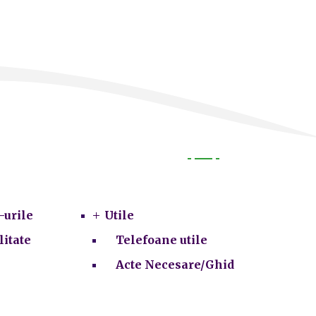
Utile
-urile
Utile
litate
Telefoane utile
Acte Necesare/Ghid