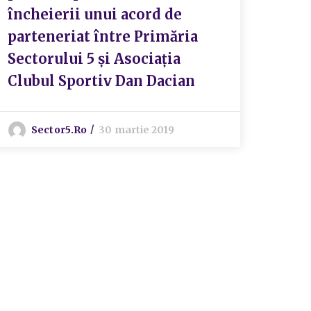
încheierii unui acord de
Urba
parteneriat între Primăria
Șos.
Sectorului 5 şi Asociaţia
5
Clubul Sportiv Dan Dacian
S
Sector5.ro
30 martie 2019