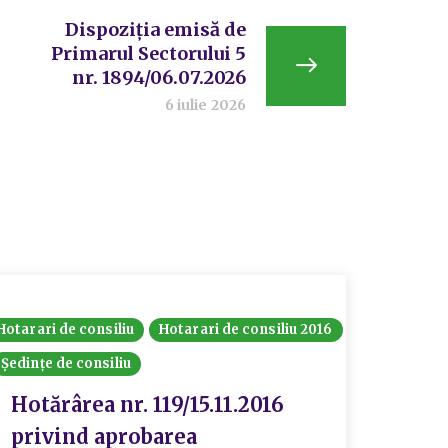
Dispoziția emisă de
Primarul Sectorului 5
nr. 1894/06.07.2026
6 iulie 2026
Hotarari de consiliu
Hotarari de consiliu 2016
Document
Ședințe de consiliu
Hotarari
Hotărârea nr. 119/15.11.2016
Hotă
privind aprobarea
priv