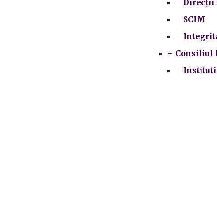
Direcții 
SCIM
Integrit
Consiliul 
Institut