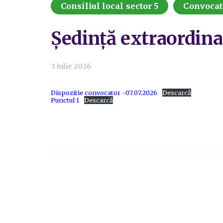
Consiliul local sector 5
Convocat
Ședință extraordinar
3 iulie 2026
Dispozitie convocator -07.07.2026
Descarcă
Punctul 1
Descarcă