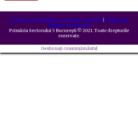
Prelucrarea datelor cu caracter personal
|
Politica de
utilizare cookie-uri
Primăria Sectorului 5 București
©️
2021. Toate drepturile
rezervate.
Gestionați consimțământul