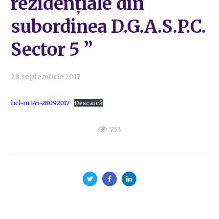
rezidențiale din
subordinea D.G.A.S.P.C.
Sector 5 ”
28 septembrie 2017
hcl-nr145-28092017
Descarcă
753