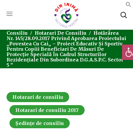
Home
Consiliul Local Sector 5
Ședințe De
Consiliu
Hotarari De Consiliu
Hotărârea
Nr. 145/28.09.2017 Privind Aprobarea Proiectului
„Povestea Cu Cai„ – Proiect Educativ Și Sportiv
Deschi
Pentru Copiii Beneficiari De Măsuri De
Protecție Specială În Cadrul Structurilor
Rezidențiale Din Subordinea D.G.A.S.P.C. Sector
5 ”
Hotarari de consiliu
Hotarari de consiliu 2017
Ședințe de consiliu