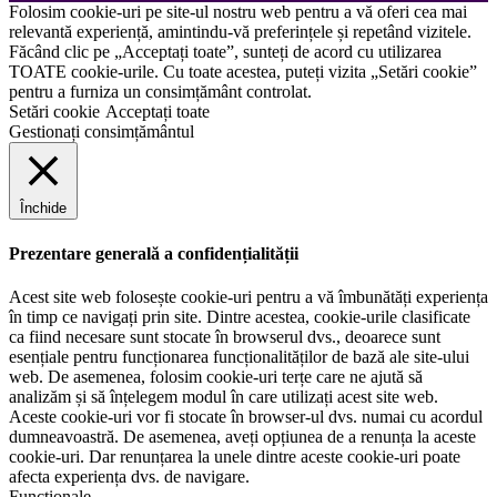
Folosim cookie-uri pe site-ul nostru web pentru a vă oferi cea mai
relevantă experiență, amintindu-vă preferințele și repetând vizitele.
Făcând clic pe „Acceptați toate”, sunteți de acord cu utilizarea
TOATE cookie-urile. Cu toate acestea, puteți vizita „Setări cookie”
pentru a furniza un consimțământ controlat.
Setări cookie
Acceptați toate
Gestionați consimțământul
Închide
Prezentare generală a confidențialității
Acest site web folosește cookie-uri pentru a vă îmbunătăți experiența
în timp ce navigați prin site. Dintre acestea, cookie-urile clasificate
ca fiind necesare sunt stocate în browserul dvs., deoarece sunt
esențiale pentru funcționarea funcționalităților de bază ale site-ului
web. De asemenea, folosim cookie-uri terțe care ne ajută să
analizăm și să înțelegem modul în care utilizați acest site web.
Aceste cookie-uri vor fi stocate în browser-ul dvs. numai cu acordul
dumneavoastră. De asemenea, aveți opțiunea de a renunța la aceste
cookie-uri. Dar renunțarea la unele dintre aceste cookie-uri poate
afecta experiența dvs. de navigare.
Funcționale