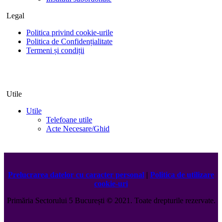
Legal
Politica privind cookie-urile
Politica de Confidențialitate
Termeni și condiții
Utile
Utile
Telefoane utile
Acte Necesare/Ghid
Prelucrarea datelor cu caracter personal
|
Politica de utilizare
cookie-uri
Primăria Sectorului 5 București
©️
2021. Toate drepturile rezervate.