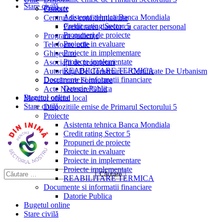
Stare civilă
Proiecte
Contact
Asistenta tehnica Banca Mondiala
Centrul de confidențialitate
Credit rating Sector 5
Prelucrarea datelor cu caracter personal
Propuneri de proiecte
Program audiențe
Proiecte in evaluare
Telefoane utile
Proiecte in implementare
Ghișeul.ro
Proiecte implementate
Asociații de proprietari
REABILITARE TERMICA
Autorizații De Construire – Certificate De Urbanism
Documente si informatii financiare
Descărcare Formulare
Datorie Publica
Acte Necesare/Ghid
Bugetul online
Monitor oficial local
Stare civilă
Dispozitiile emise de Primarul Sectorului 5
Proiecte
Asistenta tehnica Banca Mondiala
Credit rating Sector 5
Propuneri de proiecte
Proiecte in evaluare
Proiecte in implementare
Proiecte implementate
REABILITARE TERMICA
Documente si informatii financiare
Datorie Publica
Bugetul online
Stare civilă