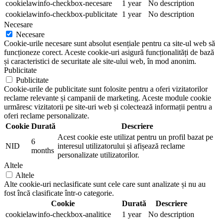
cookielawinfo-checkbox-necesare
1 year
No description
cookielawinfo-checkbox-publicitate
1 year
No description
Necesare
Necesare
Cookie-urile necesare sunt absolut esențiale pentru ca site-ul web să
funcționeze corect. Aceste cookie-uri asigură funcționalități de bază
și caracteristici de securitate ale site-ului web, în mod anonim.
Publicitate
Publicitate
Cookie-urile de publicitate sunt folosite pentru a oferi vizitatorilor
reclame relevante și campanii de marketing. Aceste module cookie
urmăresc vizitatorii pe site-uri web și colectează informații pentru a
oferi reclame personalizate.
Cookie
Durată
Descriere
Acest cookie este utilizat pentru un profil bazat pe
6
NID
interesul utilizatorului și afișează reclame
months
personalizate utilizatorilor.
Altele
Altele
Alte cookie-uri neclasificate sunt cele care sunt analizate și nu au
fost încă clasificate într-o categorie.
Cookie
Durată
Descriere
cookielawinfo-checkbox-analitice
1 year
No description