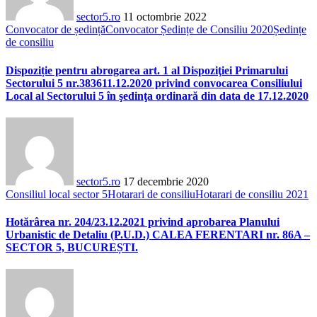
sector5.ro
11 octombrie 2022
Convocator de ședință
Convocator Ședințe de Consiliu 2020
Ședințe
de consiliu
Dispoziție pentru abrogarea art. 1 al Dispoziţiei Primarului
Sectorului 5 nr.383611.12.2020 privind convocarea Consiliului
Local al Sectorului 5 în şedinţa ordinară din data de 17.12.2020
sector5.ro
17 decembrie 2020
Consiliul local sector 5
Hotarari de consiliu
Hotarari de consiliu 2021
Hotărârea nr. 204/23.12.2021 privind aprobarea Planului
Urbanistic de Detaliu (P.U.D.) CALEA FERENTARI nr. 86A –
SECTOR 5, BUCUREȘTI.