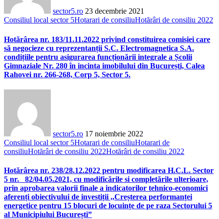
sector5.ro
23 decembrie 2021
Consiliul local sector 5
Hotarari de consiliu
Hotărâri de consiliu 2022
Hotărârea nr. 183/11.11.2022 privind constituirea comisiei care
să negocieze cu reprezentanții S.C. Electromagnetica S.A.
condițiile pentru asigurarea funcționării integrale a Școlii
Gimnaziale Nr. 280 în incinta imobilului din București, Calea
Rahovei nr. 266-268, Corp 5, Sector 5.
sector5.ro
17 noiembrie 2022
Consiliul local sector 5
Hotarari de consiliu
Hotarari de
consiliu
Hotărâri de consiliu 2022
Hotărâri de consiliu 2022
Hotărârea nr. 238/28.12.2022 pentru modificarea H.C.L. Sector
5 nr. 82/04.05.2021, cu modificările si completările ulterioare,
prin aprobarea valorii finale a indicatorilor tehnico-economici
aferenți obiectivului de investiții ,,Creșterea performanței
energetice pentru 15 blocuri de locuințe de pe raza Sectorului 5
al Municipiului București”