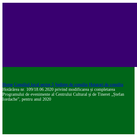
Home
Consiliul local sector 5
Ședințe de consiliu
Hotarari de consiliu
Hotărârea nr. 109/18.06.2020 privind modificarea și completarea
Programului de evenimente al Centrului Cultural și de Tineret „Ștefan
Iordache”, pentru anul 2020