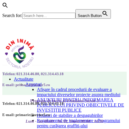
Search for:
Search Button
Telefon: 021.314.46.80, 021.314.43.18
Actualitate
Anunțuri
E-mail: primarie@sector5.ro
Afișare în cadrul procedurii de evaluare a
impactului diverselor proiecte asupra mediului
ANUNȚURI PENTRU INFORMAREA
Program de lucru al Primăriei Sector 5
Telefon: 021.314.46.80, 021.314.43.18
PUBLICULUI PRIVIND OBIECTIVELE DE
INVESTIȚII PUBLICE
E-mail: primarie@sector5.ro
Hotarari de stabilire a despagubirilor
Regulamentul de implementare a Programului
Luni - Joi 08:00 - 16:30; Vineri 08:00 - 14:00
pentru curățarea graffiti-ului