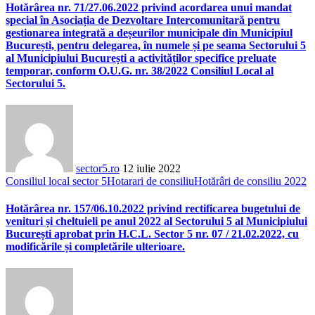
Hotărârea nr. 71/27.06.2022 privind acordarea unui mandat
special în Asociația de Dezvoltare Intercomunitară pentru
gestionarea integrată a deșeurilor municipale din Municipiul
București, pentru delegarea, în numele și pe seama Sectorului 5
al Municipiului București a activităților specifice preluate
temporar, conform O.U.G. nr. 38/2022 Consiliul Local al
Sectorului 5.
sector5.ro
12 iulie 2022
Consiliul local sector 5
Hotarari de consiliu
Hotărâri de consiliu 2022
Hotărârea nr. 157/06.10.2022 privind rectificarea bugetului de
venituri și cheltuieli pe anul 2022 al Sectorului 5 al Municipiului
București aprobat prin H.C.L. Sector 5 nr. 07 / 21.02.2022, cu
modificările și completările ulterioare.