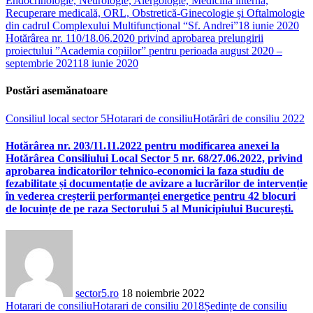
Endocrinologie, Neurologie, Alergologie, Medicină internă,
Recuperare medicală, ORL, Obstretică-Ginecologie și Oftalmologie
din cadrul Complexului Multifuncțional “Sf. Andrei”
18 iunie 2020
Hotărârea nr. 110/18.06.2020 privind aprobarea prelungirii
proiectului ”Academia copiilor” pentru perioada august 2020 –
septembrie 2021
18 iunie 2020
Postări asemănatoare
Consiliul local sector 5
Hotarari de consiliu
Hotărâri de consiliu 2022
Hotărârea nr. 203/11.11.2022 pentru modificarea anexei la
Hotărârea Consiliului Local Sector 5 nr. 68/27.06.2022, privind
aprobarea indicatorilor tehnico-economici la faza studiu de
fezabilitate și documentație de avizare a lucrărilor de intervenție
în vederea creșterii performanței energetice pentru 42 blocuri
de locuințe de pe raza Sectorului 5 al Municipiului București.
sector5.ro
18 noiembrie 2022
Hotarari de consiliu
Hotarari de consiliu 2018
Ședințe de consiliu