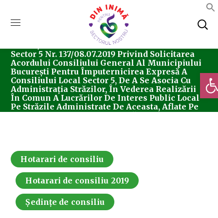
Home
Consiliul Local Sector 5
Ședințe De
Consiliu
Hotarari De Consiliu
Hotărârea
Nr. 199/12.09.2019 Privind Modificarea H.C.L.
Sector 5 Nr. 137/08.07.2019 Privind Solicitarea
Acordului Consiliului General Al Municipiului
București Pentru Împuternicirea Expresă A
Deschi
Consiliului Local Sector 5, De A Se Asocia Cu
Administrația Străzilor, În Vederea Realizării
În Comun A Lucrărilor De Interes Public Local
Pe Străzile Administrate De Aceasta, Aflate Pe
Raza Administrativ-Teritorială A Sectorului 5 Al
Municipiului București
Hotarari de consiliu
Hotarari de consiliu 2019
Ședințe de consiliu