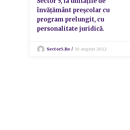
Sector 5, la unitățile de
învățământ preșcolar cu
program prelungit, cu
personalitate juridică.
Sector5.ro
10 august 2022