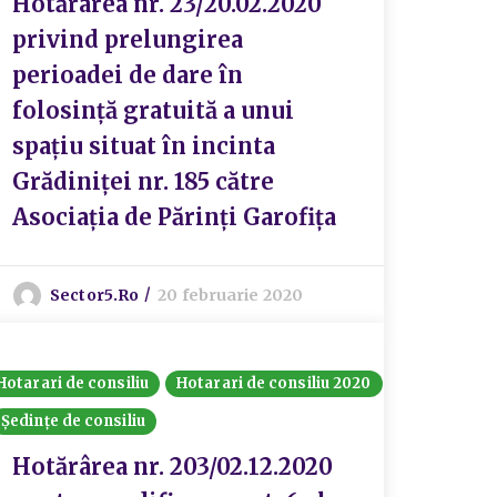
Hotărârea nr. 23/20.02.2020
privind prelungirea
perioadei de dare în
folosință gratuită a unui
spațiu situat în incinta
Grădiniței nr. 185 către
Asociația de Părinți Garofița
Sector5.ro
20 februarie 2020
Hotarari de consiliu
Hotarari de consiliu 2020
Ședințe de consiliu
Hotărârea nr. 203/02.12.2020