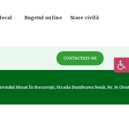
local
Bugetul online
Stare civilă
Deschide 
CONTACTAȚI-NE
lui Situat În București, Strada Dumbrava Nouă, Nr. 14 (fostă 