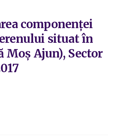
carea componenței
erenului situat în
ă Moș Ajun), Sector
2017