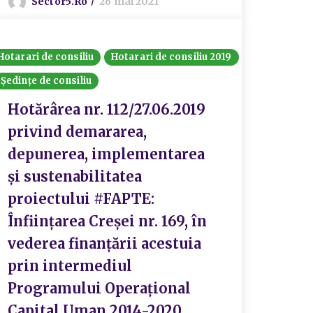
Sector5.ro
26 mai 2021
Hotarari de consiliu
Hotarari de consiliu 2019
Ședințe de consiliu
Hotărârea nr. 112/27.06.2019
privind demararea,
depunerea, implementarea
și sustenabilitatea
proiectului #FAPTE:
Înființarea Creșei nr. 169, în
vederea finanțării acestuia
prin intermediul
Programului Operațional
Capital Uman 2014-2020