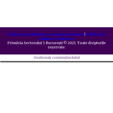
Prelucrarea datelor cu caracter personal
|
Politica de
utilizare cookie-uri
Primăria Sectorului 5 București
©️
2021. Toate drepturile
rezervate.
Gestionați consimțământul