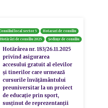
Consiliul local sector 5
Hotarari de consiliu
Hotarari
Hotărâri de consiliu 2025
Ședințe de consiliu
Ședințe 
Hotărârea nr. 183/26.11.2025
Hotă
privind asigurarea
priv
accesului gratuit al elevilor
nr. 
şi tinerilor care urmează
dema
cursurile învăţământului
impl
preuniversitar la un proiect
sust
de educație prin sport,
#FAP
susținut de reprezentanții
nr. 