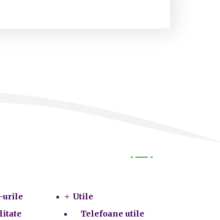
Utile
-urile
Utile
litate
Telefoane utile