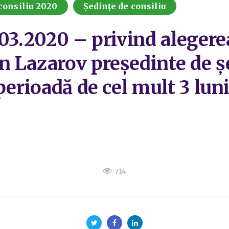
consiliu 2020
Ședințe de consiliu
.03.2020 – privind aleger
 Lazarov președinte de șe
perioadă de cel mult 3 lun
714