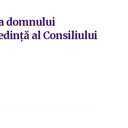
ea domnului
dință al Consiliului
i