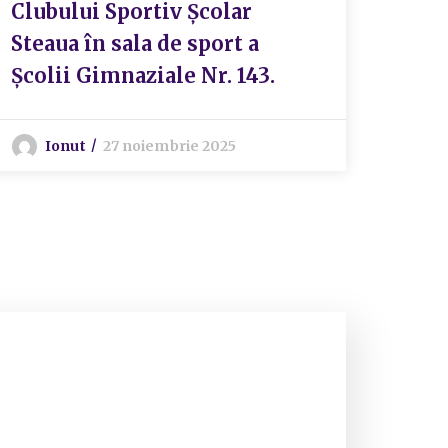
Clubului Sportiv Școlar
aces
Steaua în sala de sport a
Prog
Școlii Gimnaziale Nr. 143.
Capi
Ionut
27 noiembrie 2025
S