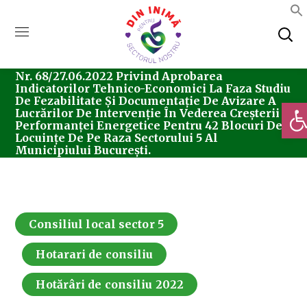
Home
Consiliul Local Sector 5
Hotărârea
Nr. 68/27.06.2022 Privind Aprobarea
Indicatorilor Tehnico-Economici La Faza Studiu
De Fezabilitate Și Documentație De Avizare A
Deschi
Lucrărilor De Intervenție În Vederea Creșterii
Performanței Energetice Pentru 42 Blocuri De
Locuințe De Pe Raza Sectorului 5 Al
Municipiului București.
Consiliul local sector 5
Hotarari de consiliu
Hotărâri de consiliu 2022