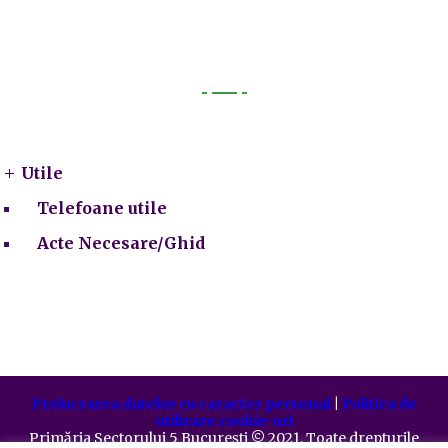
Utile
Utile
Telefoane utile
Acte Necesare/Ghid
Prelucrarea datelor cu caracter personal
|
Politica de
utilizare cookie-uri
Primăria Sectorului 5 București
©️
2021. Toate drepturile