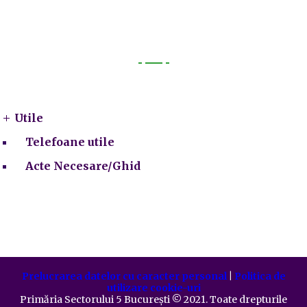
Utile
Utile
Telefoane utile
Acte Necesare/Ghid
Prelucrarea datelor cu caracter personal
|
Politica de
utilizare cookie-uri
Primăria Sectorului 5 București
©️
2021. Toate drepturile