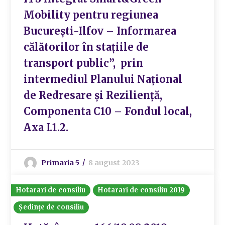
Mobility pentru regiunea
București-Ilfov – Informarea
călătorilor în stațiile de
transport public”, prin
intermediul Planului Naţional
de Redresare şi Rezilienţă,
Componenta C10 – Fondul local,
Axa I.1.2.
Primaria 5
8 august 2023
Hotarari de consiliu
Hotarari de consiliu 2019
Ședințe de consiliu