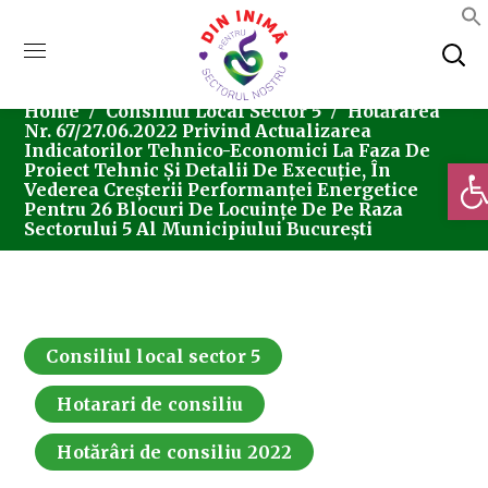
Home
Consiliul Local Sector 5
Hotărârea
Nr. 67/27.06.2022 Privind Actualizarea
Indicatorilor Tehnico-Economici La Faza De
Deschi
Proiect Tehnic Și Detalii De Execuție, În
Vederea Creșterii Performanței Energetice
Pentru 26 Blocuri De Locuințe De Pe Raza
Sectorului 5 Al Municipiului București
Consiliul local sector 5
Hotarari de consiliu
Hotărâri de consiliu 2022