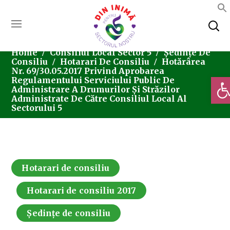
Home
Consiliul Local Sector 5
Ședințe De
Consiliu
Hotarari De Consiliu
Hotărârea
Nr. 69/30.05.2017 Privind Aprobarea
Deschi
Regulamentului Serviciului Public De
Administrare A Drumurilor Și Străzilor
Administrate De Către Consiliul Local Al
Sectorului 5
Hotarari de consiliu
Hotarari de consiliu 2017
Ședințe de consiliu