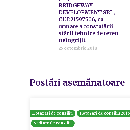
BRIDGEWAY
DEVELOPMENT SRL,
CUI:21597506, ca
urmare a constatării
stării tehnice de teren
neîngrijit
25 octombrie 2018
Postări asemănatoare
Hotarari de consiliu
Hotarari de consiliu 201
Ședințe de consiliu