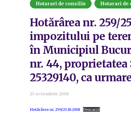
Hotarari de consiliu
Hotarari de 
Hotărârea nr. 259/2
impozitului pe tere
în Municipiul Bucure
nr. 44, proprietat
25329140, ca urmare 
25 octombrie 2018
Hotărârea nr. 259/25.10.2018
Descarcă