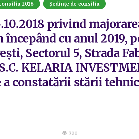
consiliu 2018
Ședințe de consiliu
5.10.2018 privind majorar
n începând cu anul 2019, p
ști, Sectorul 5, Strada Fab
ea S.C. KELARIA INVESTME
a constatării stării tehnic
700