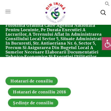
Home
Consiliul Local Sector 5
Ședințe De
Consiliu
Hotarari De Consiliu
Hotărârea
Nr. 214/28.09.2018 Privind Transmiterea In
Folosinta Gratuita Catre Agentia Nationala
Pentru Locuinte, Pe Durata Executiei A
Lucrarilor, A Terenului Aflat In Administrarea
Deschi
Consiliului Local Sector 5, Situate Administrativ
In Bucuresti, Str. Antiaeriana Nr. 6, Sector 5,
Precum Si Asigurarea Din Bugetul Local A
Sumelor Necesare Elaborarii Documentatiei
Tehnico-Economice Si Executiei Utilitatilor
Aferente Investitiei “Constructii Locuinte De
Serviciu“, Precum Si A Contractului Cadru
Hotarari de consiliu
Hotarari de consiliu 2018
Ședințe de consiliu