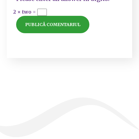
2 × two =