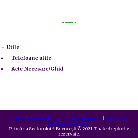
Utile
Utile
Telefoane utile
Acte Necesare/Ghid
Prelucrarea datelor cu caracter personal
|
Politica de
utilizare cookie-uri
Primăria Sectorului 5 București
©️
2021. Toate drepturile
rezervate.