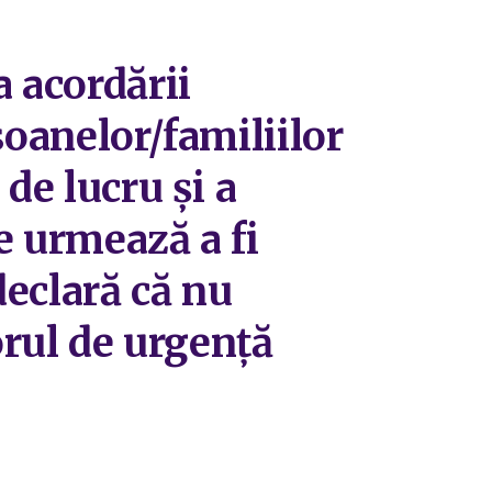
a acordării
soanelor/familiilor
de lucru și a
re urmează a fi
eclară că nu
orul de urgență