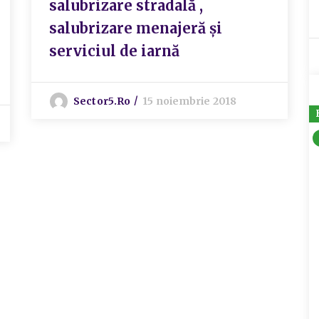
salubrizare stradală ,
salubrizare menajeră și
serviciul de iarnă
Sector5.ro
15 noiembrie 2018