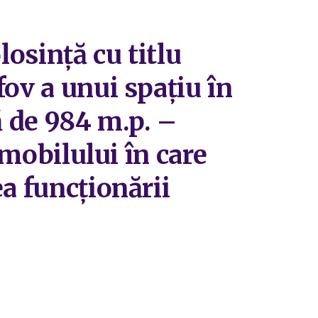
losință cu titlu
ov a unui spațiu în
ă de 984 m.p. –
imobilului în care
a funcționării