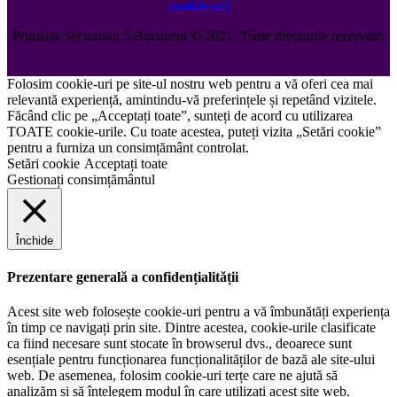
cookie-uri
Primăria Sectorului 5 București
©️
2021. Toate drepturile rezervate.
Folosim cookie-uri pe site-ul nostru web pentru a vă oferi cea mai
relevantă experiență, amintindu-vă preferințele și repetând vizitele.
Făcând clic pe „Acceptați toate”, sunteți de acord cu utilizarea
TOATE cookie-urile. Cu toate acestea, puteți vizita „Setări cookie”
pentru a furniza un consimțământ controlat.
Setări cookie
Acceptați toate
Gestionați consimțământul
Închide
Prezentare generală a confidențialității
Acest site web folosește cookie-uri pentru a vă îmbunătăți experiența
în timp ce navigați prin site. Dintre acestea, cookie-urile clasificate
ca fiind necesare sunt stocate în browserul dvs., deoarece sunt
esențiale pentru funcționarea funcționalităților de bază ale site-ului
web. De asemenea, folosim cookie-uri terțe care ne ajută să
analizăm și să înțelegem modul în care utilizați acest site web.