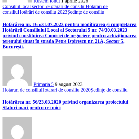
Rustem Ionut
1 aprilie 2026
Consiliul local sector 5
Hotarari de consiliu
Hotarari de
consiliu
Hotărâri de consiliu 2023
Ședințe de consiliu
Hotărârea nr. 165/31.07.2023 pentru modificarea și completarea
Hotărârii Consiliului Local al Sectorului 5 nr. 74/30.03.2023
privind constituirea Comisiei de negociere pentru achiziționarea
terenului situat în strada Petre Ispirescu nr. 21A, Sector 5,
București.
Primaria 5
9 august 2023
Hotarari de consiliu
Hotarari de consiliu 2020
Ședințe de consiliu
Hotărârea nr. 56/23.03.2020 privind organizarea proiectului
Sfaturi mari pentru cei mici