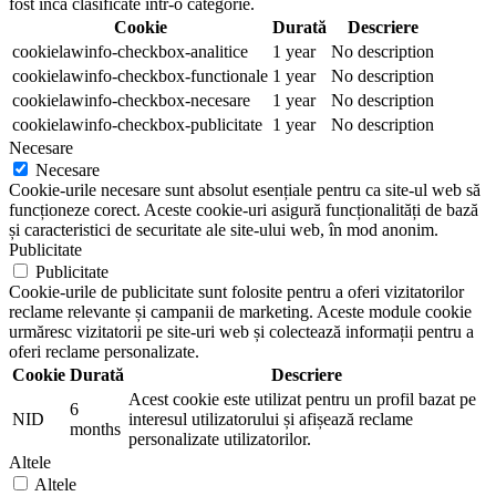
fost încă clasificate într-o categorie.
Cookie
Durată
Descriere
cookielawinfo-checkbox-analitice
1 year
No description
cookielawinfo-checkbox-functionale
1 year
No description
cookielawinfo-checkbox-necesare
1 year
No description
cookielawinfo-checkbox-publicitate
1 year
No description
Necesare
Necesare
Cookie-urile necesare sunt absolut esențiale pentru ca site-ul web să
funcționeze corect. Aceste cookie-uri asigură funcționalități de bază
și caracteristici de securitate ale site-ului web, în mod anonim.
Publicitate
Publicitate
Cookie-urile de publicitate sunt folosite pentru a oferi vizitatorilor
reclame relevante și campanii de marketing. Aceste module cookie
urmăresc vizitatorii pe site-uri web și colectează informații pentru a
oferi reclame personalizate.
Cookie
Durată
Descriere
Acest cookie este utilizat pentru un profil bazat pe
6
NID
interesul utilizatorului și afișează reclame
months
personalizate utilizatorilor.
Altele
Altele