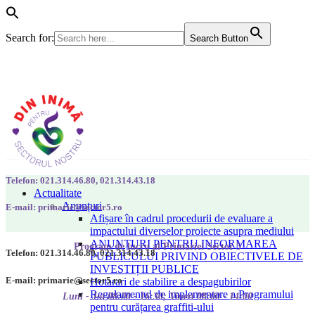
Search for:
Search Button
Telefon: 021.314.46.80, 021.314.43.18
Actualitate
Anunțuri
E-mail: primarie@sector5.ro
Afișare în cadrul procedurii de evaluare a
impactului diverselor proiecte asupra mediului
ANUNȚURI PENTRU INFORMAREA
Program de lucru al Primăriei Sector 5
Telefon: 021.314.46.80, 021.314.43.18
PUBLICULUI PRIVIND OBIECTIVELE DE
INVESTIȚII PUBLICE
E-mail: primarie@sector5.ro
Hotarari de stabilire a despagubirilor
Regulamentul de implementare a Programului
Luni - Joi 08:00 - 16:30; Vineri 08:00 - 14:00
pentru curățarea graffiti-ului