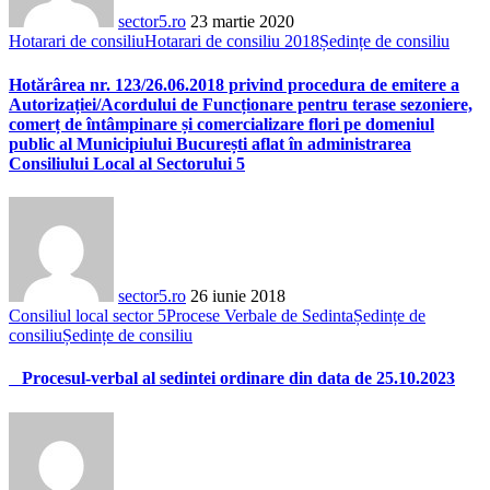
sector5.ro
23 martie 2020
Hotarari de consiliu
Hotarari de consiliu 2018
Ședințe de consiliu
Hotărârea nr. 123/26.06.2018 privind procedura de emitere a
Autorizației/Acordului de Funcționare pentru terase sezoniere,
comerț de întâmpinare și comercializare flori pe domeniul
public al Municipiului București aflat în administrarea
Consiliului Local al Sectorului 5
sector5.ro
26 iunie 2018
Consiliul local sector 5
Procese Verbale de Sedinta
Ședințe de
consiliu
Ședințe de consiliu
Procesul-verbal al sedintei ordinare din data de 25.10.2023