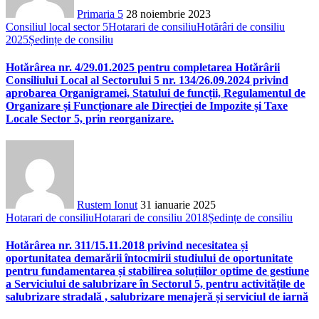
Primaria 5
28 noiembrie 2023
Consiliul local sector 5
Hotarari de consiliu
Hotărâri de consiliu
2025
Ședințe de consiliu
Hotărârea nr. 4/29.01.2025 pentru completarea Hotărârii
Consiliului Local al Sectorului 5 nr. 134/26.09.2024 privind
aprobarea Organigramei, Statului de funcții, Regulamentul de
Organizare și Funcționare ale Direcției de Impozite și Taxe
Locale Sector 5, prin reorganizare.
Rustem Ionut
31 ianuarie 2025
Hotarari de consiliu
Hotarari de consiliu 2018
Ședințe de consiliu
Hotărârea nr. 311/15.11.2018 privind necesitatea și
oportunitatea demarării întocmirii studiului de oportunitate
pentru fundamentarea și stabilirea soluțiilor optime de gestiune
a Serviciului de salubrizare în Sectorul 5, pentru activitățile de
salubrizare stradală , salubrizare menajeră și serviciul de iarnă