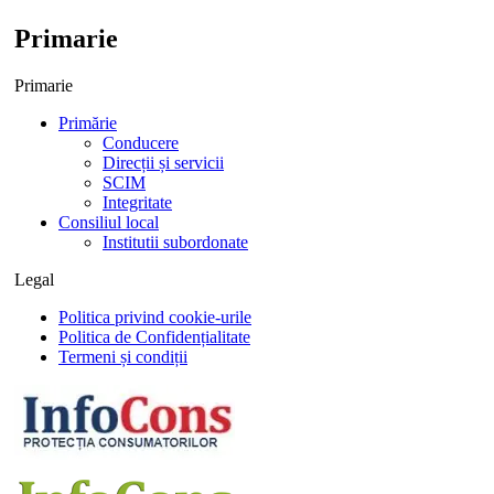
Primarie
Primarie
Primărie
Conducere
Direcții și servicii
SCIM
Integritate
Consiliul local
Institutii subordonate
Legal
Politica privind cookie-urile
Politica de Confidențialitate
Termeni și condiții