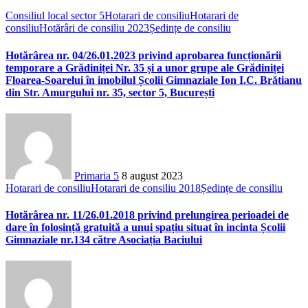
Consiliul local sector 5
Hotarari de consiliu
Hotarari de
consiliu
Hotărâri de consiliu 2023
Ședințe de consiliu
Hotărârea nr. 04/26.01.2023 privind aprobarea funcționării
temporare a Grădiniței Nr. 35 și a unor grupe ale Grădiniței
Floarea-Soarelui în imobilul Școlii Gimnaziale Ion I.C. Brătianu
din Str. Amurgului nr. 35, sector 5, București
Primaria 5
8 august 2023
Hotarari de consiliu
Hotarari de consiliu 2018
Ședințe de consiliu
Hotărârea nr. 11/26.01.2018 privind prelungirea perioadei de
dare în folosință gratuită a unui spațiu situat în incinta Școlii
Gimnaziale nr.134 către Asociația Baciului