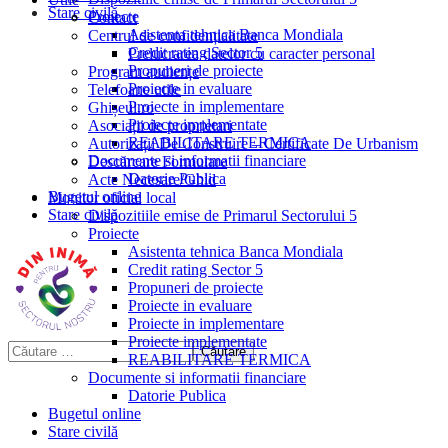
Stare civilă
Proiecte
Contact
Asistenta tehnica Banca Mondiala
Centrul de confidențialitate
Credit rating Sector 5
Prelucrarea datelor cu caracter personal
Propuneri de proiecte
Program audiențe
Proiecte in evaluare
Telefoane utile
Proiecte in implementare
Ghișeul.ro
Proiecte implementate
Asociații de proprietari
REABILITARE TERMICA
Autorizații De Construire – Certificate De Urbanism
Documente si informatii financiare
Descărcare Formulare
Datorie Publica
Acte Necesare/Ghid
Bugetul online
Monitor oficial local
Stare civilă
Dispozitiile emise de Primarul Sectorului 5
Proiecte
Asistenta tehnica Banca Mondiala
Credit rating Sector 5
Propuneri de proiecte
Proiecte in evaluare
Proiecte in implementare
Proiecte implementate
REABILITARE TERMICA
Documente si informatii financiare
Datorie Publica
Bugetul online
Stare civilă