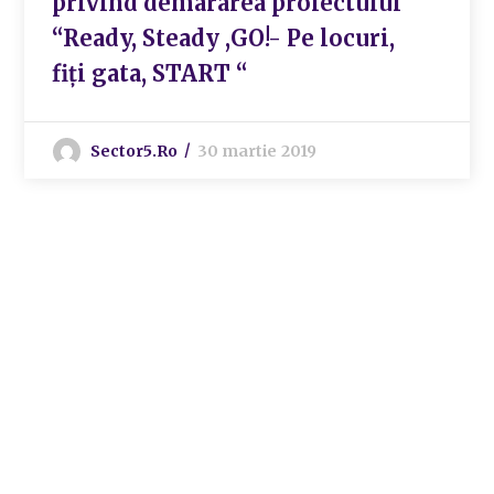
privind demararea proiectului
“Ready, Steady ,GO!- Pe locuri,
fiți gata, START “
Sector5.ro
30 martie 2019