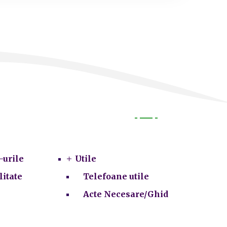
Utile
-urile
Utile
litate
Telefoane utile
Acte Necesare/Ghid