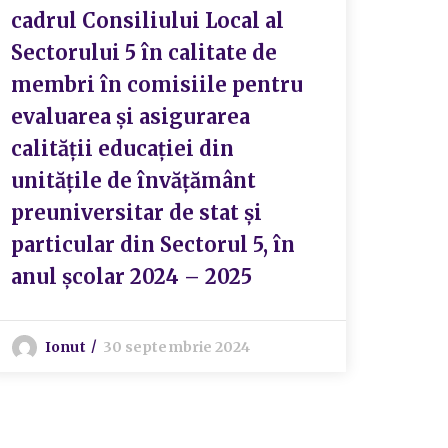
cadrul Consiliului Local al
acce
Sectorului 5 în calitate de
dezi
membri în comisiile pentru
prev
evaluarea şi asigurarea
inst
calităţii educaţiei din
pers
unitățile de învățământ
diza
preuniversitar de stat și
Sect
particular din Sectorul 5, în
Reg
anul școlar 2024 – 2025
Orga
Comi
Ionut
30 septembrie 2024
I