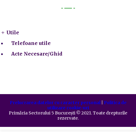
Utile
Utile
Telefoane utile
Acte Necesare/Ghid
Prelucrarea datelor cu caracter personal
|
Politica de
utilizare cookie-uri
Primăria Sectorului 5 București
©️
2021. Toate drepturile
rezervate.