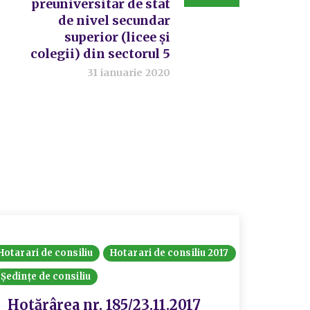
preuniversitar de stat
de nivel secundar
superior (licee și
colegii) din sectorul 5
31 ianuarie 2020
Hotarari de consiliu
Hotarari de consiliu 2017
Consiliul
Ședințe de consiliu
Hotărâri
Hotărârea nr. 185/23.11.2017
Hotă