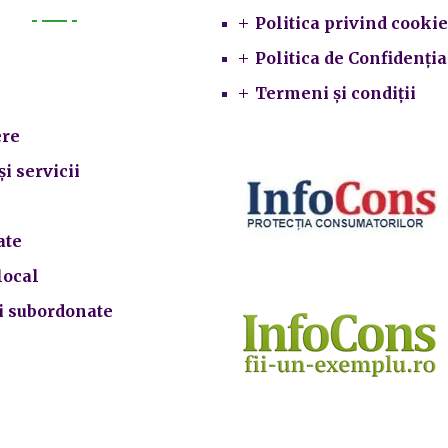
Politica privind cookie
Primarie
Politica de Confidenția
Termeni și condiții
re
și servicii
ate
local
ii subordonate