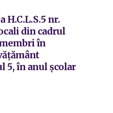
 H.C.L.S.5 nr.
ocali din cadrul
e membri în
învățământ
l 5, în anul școlar