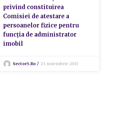
privind constituirea
priv
Comisiei de atestare a
func
persoanelor fizice pentru
form
funcția de administrator
Școl
imobil
Sânt
Școl
sedi
Sector5.ro
23 noiembrie 2017
din s
Școa
“Pet
I