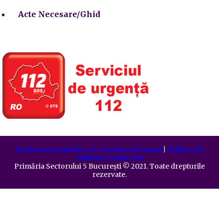
Acte Necesare/Ghid
Prelucrarea datelor cu caracter personal
|
Politica de
utilizare cookie-uri
Primăria Sectorului 5 București
©️
2021. Toate drepturile
rezervate.