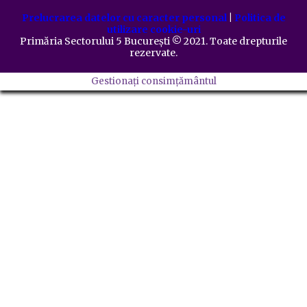
Prelucrarea datelor cu caracter personal
|
Politica de
utilizare cookie-uri
Primăria Sectorului 5 București
©️
2021. Toate drepturile
rezervate.
Gestionați consimțământul