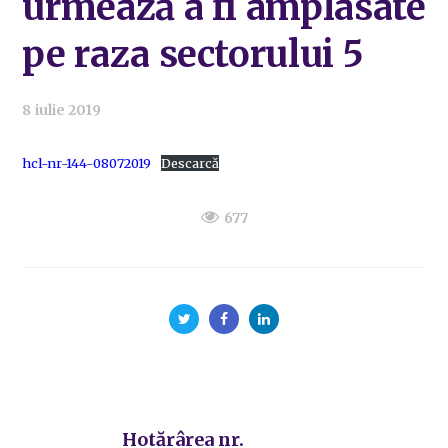
urmează a fi amplasate
pe raza sectorului 5
8 iulie 2019
hcl-nr-144-08072019
Descarcă
677
Hotărârea nr.