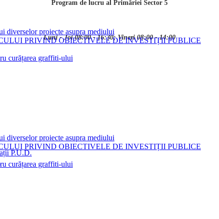
Program de lucru al Primăriei Sector 5
ui diverselor proiecte asupra mediului
Luni - Joi 08:00 - 16:30; Vineri 08:00 - 14:00
LUI PRIVIND OBIECTIVELE DE INVESTIȚII PUBLICE
 curățarea graffiti-ului
ui diverselor proiecte asupra mediului
LUI PRIVIND OBIECTIVELE DE INVESTIȚII PUBLICE
ații P.U.D.
i
 curățarea graffiti-ului