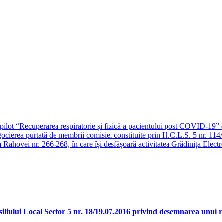
pilot “Recuperarea respiratorie și fizică a pacientului post COVID-19”
ocierea purtată de membrii comisiei constituite prin H.C.L.S. 5 nr. 114
a Rahovei nr. 266-268, în care își desfășoară activitatea Grădinița Elect
iliului Local Sector 5 nr. 18/19.07.2016 privind desemnarea unui re