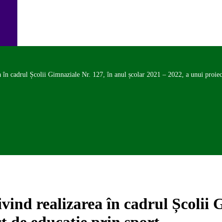
 în cadrul Școlii Gimnaziale Nr. 127, în anul școlar 2021 – 2022, a unui proiect
vind realizarea în cadrul Școlii 
t de educație prin sport.