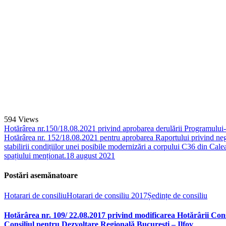
594
Views
Hotărârea nr.150/18.08.2021 privind aprobarea derulării Programului-
Hotărârea nr. 152/18.08.2021 pentru aprobarea Raportului privind neg
stabilirii condițiilor unei posibile modernizări a corpului C36 din Cale
spațiului menționat.
18 august 2021
Postări asemănatoare
Hotarari de consiliu
Hotarari de consiliu 2017
Ședințe de consiliu
Hotărârea nr. 109/ 22.08.2017 privind modificarea Hotărârii Cons
Consiliul pentru Dezvoltare Regională București – Ilfov