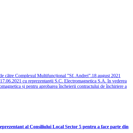
 de către Complexul Multifuncțional ”Sf. Andrei”.
18 august 2021
/17.06.2021 cu reprezentanții S.C. Electromagnetica S.A. în vederea
romagnetica și pentru aprobarea încheierii contractului de închiriere a
prezentant al Consiliului Local Sector 5 pentru a face parte din