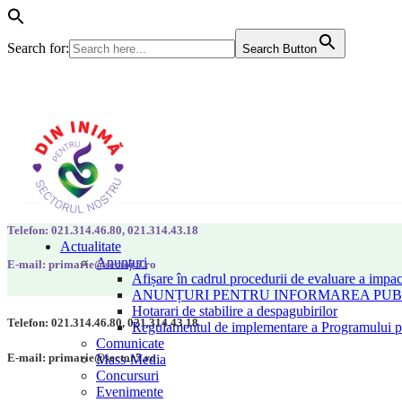
Search for:
Search Button
Telefon: 021.314.46.80, 021.314.43.18
Actualitate
Anunțuri
E-mail: primarie@sector5.ro
Afișare în cadrul procedurii de evaluare a impac
ANUNȚURI PENTRU INFORMAREA PUBLI
Hotarari de stabilire a despagubirilor
Telefon: 021.314.46.80, 021.314.43.18
Regulamentul de implementare a Programului pen
Comunicate
E-mail: primarie@sector5.ro
Mass-Media
Concursuri
Evenimente