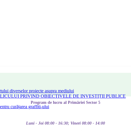
tului diverselor proiecte asupra mediului
CULUI PRIVIND OBIECTIVELE DE INVESTIȚII PUBLICE
Program de lucru al Primăriei Sector 5
tru curățarea graffiti-ului
Luni - Joi 08:00 - 16:30; Vineri 08:00 - 14:00