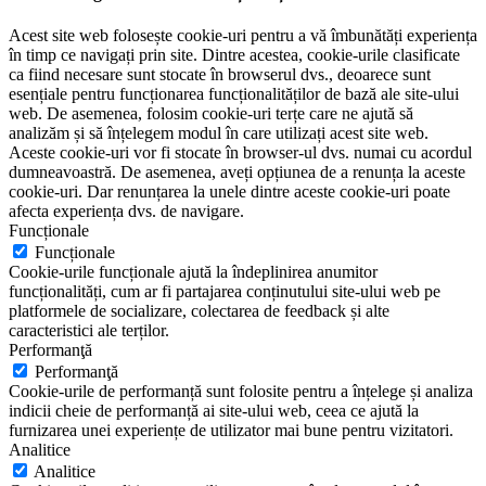
Acest site web folosește cookie-uri pentru a vă îmbunătăți experiența
în timp ce navigați prin site. Dintre acestea, cookie-urile clasificate
ca fiind necesare sunt stocate în browserul dvs., deoarece sunt
esențiale pentru funcționarea funcționalităților de bază ale site-ului
web. De asemenea, folosim cookie-uri terțe care ne ajută să
analizăm și să înțelegem modul în care utilizați acest site web.
Aceste cookie-uri vor fi stocate în browser-ul dvs. numai cu acordul
dumneavoastră. De asemenea, aveți opțiunea de a renunța la aceste
cookie-uri. Dar renunțarea la unele dintre aceste cookie-uri poate
afecta experiența dvs. de navigare.
Funcționale
Funcționale
Cookie-urile funcționale ajută la îndeplinirea anumitor
funcționalități, cum ar fi partajarea conținutului site-ului web pe
platformele de socializare, colectarea de feedback și alte
caracteristici ale terților.
Performanţă
Performanţă
Cookie-urile de performanță sunt folosite pentru a înțelege și analiza
indicii cheie de performanță ai site-ului web, ceea ce ajută la
furnizarea unei experiențe de utilizator mai bune pentru vizitatori.
Analitice
Analitice