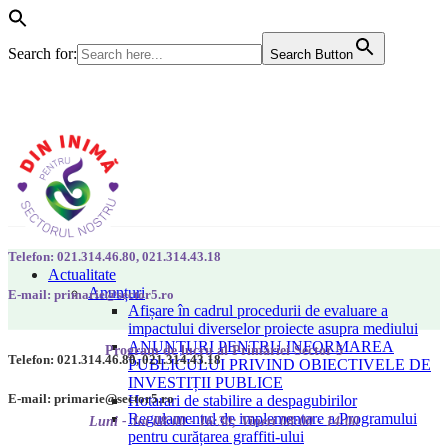
Search for:
Search Button
Telefon: 021.314.46.80, 021.314.43.18
Actualitate
Anunțuri
E-mail: primarie@sector5.ro
Afișare în cadrul procedurii de evaluare a
impactului diverselor proiecte asupra mediului
ANUNȚURI PENTRU INFORMAREA
Program de lucru al Primăriei Sector 5
Telefon: 021.314.46.80, 021.314.43.18
PUBLICULUI PRIVIND OBIECTIVELE DE
INVESTIȚII PUBLICE
E-mail: primarie@sector5.ro
Hotarari de stabilire a despagubirilor
Regulamentul de implementare a Programului
Luni - Joi 08:00 - 16:30; Vineri 08:00 - 14:00
pentru curățarea graffiti-ului