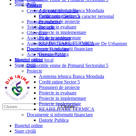
Stare civilă
Proiecte
Contact
Asistenta tehnica Banca Mondiala
Centrul de confidențialitate
Credit rating Sector 5
Prelucrarea datelor cu caracter personal
Propuneri de proiecte
Program audiențe
Proiecte in evaluare
Telefoane utile
Proiecte in implementare
Ghișeul.ro
Proiecte implementate
Asociații de proprietari
REABILITARE TERMICA
Autorizații De Construire – Certificate De Urbanism
Documente si informatii financiare
Descărcare Formulare
Datorie Publica
Acte Necesare/Ghid
Bugetul online
Monitor oficial local
Stare civilă
Dispozitiile emise de Primarul Sectorului 5
Proiecte
Asistenta tehnica Banca Mondiala
Credit rating Sector 5
Propuneri de proiecte
Proiecte in evaluare
Proiecte in implementare
Proiecte implementate
REABILITARE TERMICA
Documente si informatii financiare
Datorie Publica
Bugetul online
Stare civilă