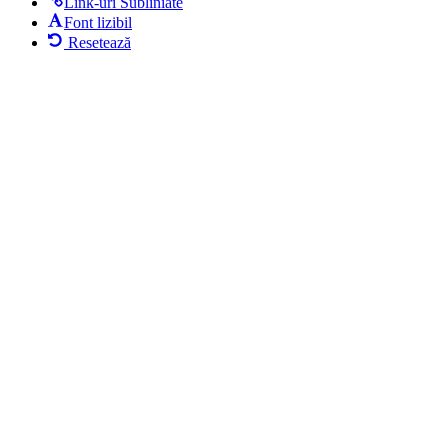
Link-uri Subliniate
Font lizibil
Resetează