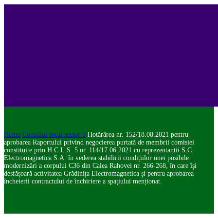
Home
Consiliul local sector 5
Hotărârea nr. 152/18.08.2021 pentru
aprobarea Raportului privind negocierea purtată de membrii comisiei
constituite prin H.C.L.S. 5 nr. 114/17.06.2021 cu reprezentanții S.C.
Electromagnetica S.A. în vederea stabilirii condițiilor unei posibile
modernizări a corpului C36 din Calea Rahovei nr. 266-268, în care își
desfășoară activitatea Grădinița Electromagnetica și pentru aprobarea
încheierii contractului de închiriere a spațiului menționat.