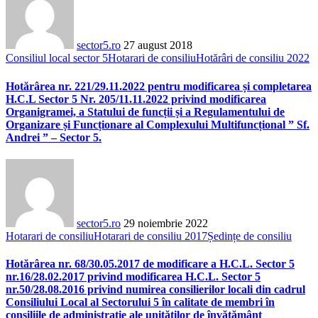
sector5.ro
27 august 2018
Consiliul local sector 5
Hotarari de consiliu
Hotărâri de consiliu 2022
Hotărârea nr. 221/29.11.2022 pentru modificarea și completarea
H.C.L Sector 5 Nr. 205/11.11.2022 privind modificarea
Organigramei, a Statului de funcții și a Regulamentului de
Organizare și Funcționare al Complexului Multifuncțional ” Sf.
Andrei ” – Sector 5.
sector5.ro
29 noiembrie 2022
Hotarari de consiliu
Hotarari de consiliu 2017
Ședințe de consiliu
Hotărârea nr. 68/30.05.2017 de modificare a H.C.L. Sector 5
nr.16/28.02.2017 privind modificarea H.C.L. Sector 5
nr.50/28.08.2016 privind numirea consilierilor locali din cadrul
Consiliului Local al Sectorului 5 în calitate de membri în
consiliile de administrație ale unităților de învățământ