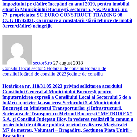
impozitului pe clădire începând cu anul 2019, pentru imobilul
situat în Municipiului București, sectorul 5, Șos. Panduri, nr.
77, proprietatea SC EURO CONSTRUCT TRADING 98,
CUI: 10742031, ca urmare a constatării stării tehnice de imobil
(teren/clădire) neîngrijit
sector5.ro
27 august 2018
Consiliul local sector 5
Hotarari de consiliu
Hotarari de
consiliu
Hotărâri de consiliu 2023
Ședințe de consiliu
Hotărârea nr. 118/31.05.2023 privind solicitarea acordului
Consiliului General al Municipiului București pentru
împuternicirea expresă a Consiliului Local al Sectorului 5 de a
hotărî cu privire la asocierea Sectorului 5 al Municipiului
București cu Ministerul Transporturilor și Infrastructurii,
Societatea de Transport cu Metroul București “METROREX”
S.A. și Consiliul Județean Ilfov, în vederea realizării în comun a
proiectului de utilitate publică privind realizarea Magistralei
M7 de metrou, Voluntari – Bragadiru, Secțiunea Piața Unirii –
Bragadiru