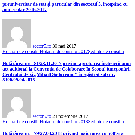
preuniversitar de stat și particular din sectorul 5, începând cu
anul școlar 2016-2017
sector5.ro
30 mai 2017
Hotarari de consiliu
Hotarari de consiliu 2017
Ședințe de consiliu
Hotărârea nr. 181/23.11.2017 privind aprobarea încheierii unui
act adițional la Convenția de Colaborare în Scopul funcționării
Centrului de zi „Mihaill Sadoveanu” înregistrat sub nr.
5390/09.04.2015
sector5.ro
23 noiembrie 2017
Hotarari de consiliu
Hotarari de consiliu 2018
Ședințe de consiliu
Hotărârea nr. 179/27.08.2018 privind majorarea cu 500% a