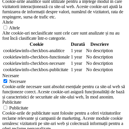
Cookie-urile analitice sunt utilizate pentru a înțelege modul în care
vizitatorii interacționează cu site-ul web. Aceste cookie-uri ajută la
furnizarea de informații despre valori, numărul de vizitatori, rata de
respingere, sursa de trafic etc.
Altele
Altele
Alte cookie-uri neclasificate sunt cele care sunt analizate și nu au
fost încă clasificate într-o categorie.
Cookie
Durată
Descriere
cookielawinfo-checkbox-analitice
1 year
No description
cookielawinfo-checkbox-functionale
1 year
No description
cookielawinfo-checkbox-necesare
1 year
No description
cookielawinfo-checkbox-publicitate
1 year
No description
Necesare
Necesare
Cookie-urile necesare sunt absolut esențiale pentru ca site-ul web să
funcționeze corect. Aceste cookie-uri asigură funcționalități de bază
și caracteristici de securitate ale site-ului web, în mod anonim.
Publicitate
Publicitate
Cookie-urile de publicitate sunt folosite pentru a oferi vizitatorilor
reclame relevante și campanii de marketing. Aceste module cookie
urmăresc vizitatorii pe site-uri web și colectează informații pentru a
oferi reclame personalizate.