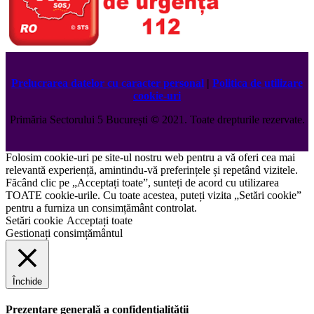
Prelucrarea datelor cu caracter personal
|
Politica de utilizare
cookie-uri
Primăria Sectorului 5 București
©️
2021. Toate drepturile rezervate.
Folosim cookie-uri pe site-ul nostru web pentru a vă oferi cea mai
relevantă experiență, amintindu-vă preferințele și repetând vizitele.
Făcând clic pe „Acceptați toate”, sunteți de acord cu utilizarea
TOATE cookie-urile. Cu toate acestea, puteți vizita „Setări cookie”
pentru a furniza un consimțământ controlat.
Setări cookie
Acceptați toate
Gestionați consimțământul
Închide
Prezentare generală a confidențialității