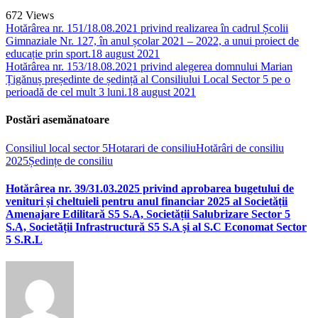
672
Views
Hotărârea nr. 151/18.08.2021 privind realizarea în cadrul Școlii
Gimnaziale Nr. 127, în anul școlar 2021 – 2022, a unui proiect de
educație prin sport.
18 august 2021
Hotărârea nr. 153/18.08.2021 privind alegerea domnului Marian
Țigănuș președinte de ședință al Consiliului Local Sector 5 pe o
perioadă de cel mult 3 luni.
18 august 2021
Postări asemănatoare
Consiliul local sector 5
Hotarari de consiliu
Hotărâri de consiliu
2025
Ședințe de consiliu
Hotărârea nr. 39/31.03.2025 privind aprobarea bugetului de
venituri și cheltuieli pentru anul financiar 2025 al Societății
Amenajare Edilitară S5 S.A, Societății Salubrizare Sector 5
S.A, Societății Infrastructură S5 S.A și al S.C Economat Sector
5 S.R.L