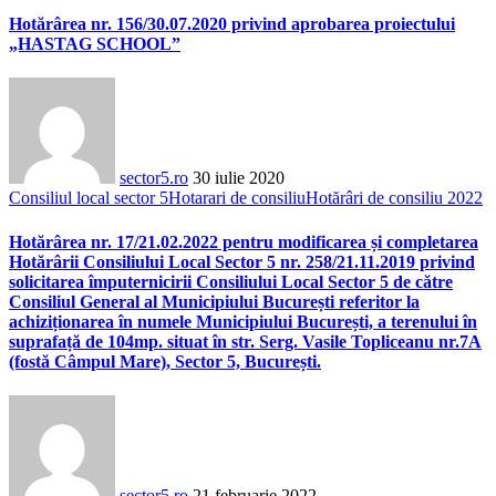
Hotărârea nr. 156/30.07.2020 privind aprobarea proiectului
„HASTAG SCHOOL”
sector5.ro
30 iulie 2020
Consiliul local sector 5
Hotarari de consiliu
Hotărâri de consiliu 2022
Hotărârea nr. 17/21.02.2022 pentru modificarea și completarea
Hotărârii Consiliului Local Sector 5 nr. 258/21.11.2019 privind
solicitarea împuternicirii Consiliului Local Sector 5 de către
Consiliul General al Municipiului București referitor la
achiziționarea în numele Municipiului București, a terenului în
suprafață de 104mp. situat în str. Serg. Vasile Topliceanu nr.7A
(fostă Câmpul Mare), Sector 5, București.
sector5.ro
21 februarie 2022