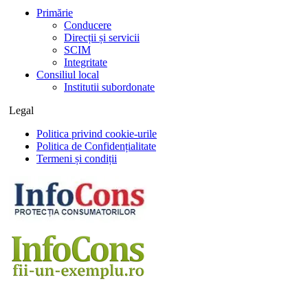
Primărie
Conducere
Direcții și servicii
SCIM
Integritate
Consiliul local
Institutii subordonate
Legal
Politica privind cookie-urile
Politica de Confidențialitate
Termeni și condiții