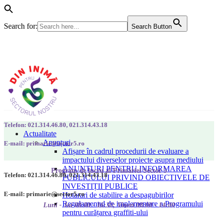
Search for:
Search Button
Telefon: 021.314.46.80, 021.314.43.18
Actualitate
Anunțuri
E-mail: primarie@sector5.ro
Afișare în cadrul procedurii de evaluare a
impactului diverselor proiecte asupra mediului
ANUNȚURI PENTRU INFORMAREA
Program de lucru al Primăriei Sector 5
Telefon: 021.314.46.80, 021.314.43.18
PUBLICULUI PRIVIND OBIECTIVELE DE
INVESTIȚII PUBLICE
E-mail: primarie@sector5.ro
Hotarari de stabilire a despagubirilor
Regulamentul de implementare a Programului
Luni - Joi 08:00 - 16:30; Vineri 08:00 - 14:00
pentru curățarea graffiti-ului