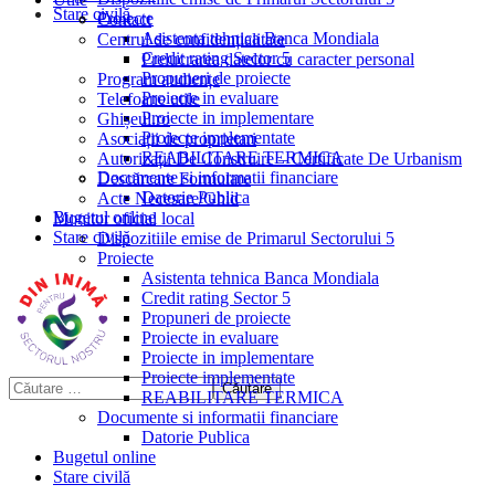
Stare civilă
Proiecte
Contact
Asistenta tehnica Banca Mondiala
Centrul de confidențialitate
Credit rating Sector 5
Prelucrarea datelor cu caracter personal
Propuneri de proiecte
Program audiențe
Proiecte in evaluare
Telefoane utile
Proiecte in implementare
Ghișeul.ro
Proiecte implementate
Asociații de proprietari
REABILITARE TERMICA
Autorizații De Construire – Certificate De Urbanism
Documente si informatii financiare
Descărcare Formulare
Datorie Publica
Acte Necesare/Ghid
Bugetul online
Monitor oficial local
Stare civilă
Dispozitiile emise de Primarul Sectorului 5
Proiecte
Asistenta tehnica Banca Mondiala
Credit rating Sector 5
Propuneri de proiecte
Proiecte in evaluare
Proiecte in implementare
Proiecte implementate
REABILITARE TERMICA
Documente si informatii financiare
Datorie Publica
Bugetul online
Stare civilă