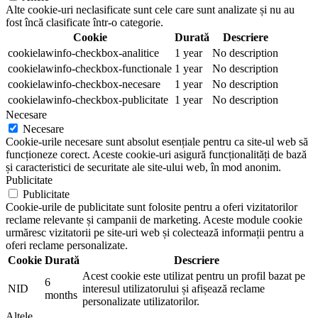
Alte cookie-uri neclasificate sunt cele care sunt analizate și nu au
fost încă clasificate într-o categorie.
Cookie
Durată
Descriere
cookielawinfo-checkbox-analitice
1 year
No description
cookielawinfo-checkbox-functionale
1 year
No description
cookielawinfo-checkbox-necesare
1 year
No description
cookielawinfo-checkbox-publicitate
1 year
No description
Necesare
Necesare
Cookie-urile necesare sunt absolut esențiale pentru ca site-ul web să
funcționeze corect. Aceste cookie-uri asigură funcționalități de bază
și caracteristici de securitate ale site-ului web, în mod anonim.
Publicitate
Publicitate
Cookie-urile de publicitate sunt folosite pentru a oferi vizitatorilor
reclame relevante și campanii de marketing. Aceste module cookie
urmăresc vizitatorii pe site-uri web și colectează informații pentru a
oferi reclame personalizate.
Cookie
Durată
Descriere
Acest cookie este utilizat pentru un profil bazat pe
6
NID
interesul utilizatorului și afișează reclame
months
personalizate utilizatorilor.
Altele