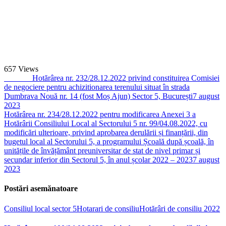
657
Views
Hotărârea nr. 232/28.12.2022 privind constituirea Comisiei
de negociere pentru achizitionarea terenului situat în strada
Dumbrava Nouă nr. 14 (fost Moș Ajun) Sector 5, București
7 august
2023
Hotărârea nr. 234/28.12.2022 pentru modificarea Anexei 3 a
Hotărârii Consiliului Local al Sectorului 5 nr. 99/04.08.2022, cu
modificări ulterioare, privind aprobarea derulării și finanțării, din
bugetul local al Sectorului 5, a programului Școală după școală, în
unitățile de învățământ preuniversitar de stat de nivel primar și
secundar inferior din Sectorul 5, în anul școlar 2022 – 2023
7 august
2023
Postări asemănatoare
Consiliul local sector 5
Hotarari de consiliu
Hotărâri de consiliu 2022