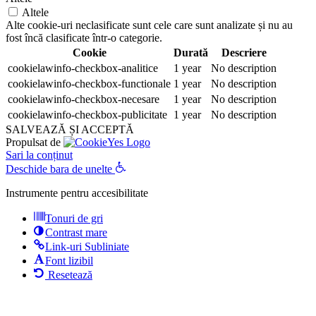
Altele
Alte cookie-uri neclasificate sunt cele care sunt analizate și nu au
fost încă clasificate într-o categorie.
Cookie
Durată
Descriere
cookielawinfo-checkbox-analitice
1 year
No description
cookielawinfo-checkbox-functionale
1 year
No description
cookielawinfo-checkbox-necesare
1 year
No description
cookielawinfo-checkbox-publicitate
1 year
No description
SALVEAZĂ ȘI ACCEPTĂ
Propulsat de
Sari la conținut
Deschide bara de unelte
Instrumente pentru accesibilitate
Tonuri de gri
Contrast mare
Link-uri Subliniate
Font lizibil
Resetează