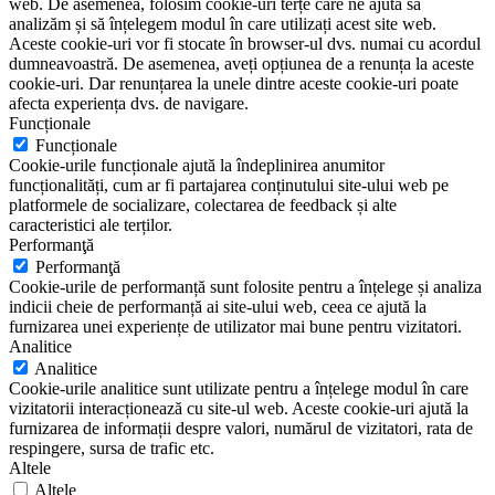
web. De asemenea, folosim cookie-uri terțe care ne ajută să
analizăm și să înțelegem modul în care utilizați acest site web.
Aceste cookie-uri vor fi stocate în browser-ul dvs. numai cu acordul
dumneavoastră. De asemenea, aveți opțiunea de a renunța la aceste
cookie-uri. Dar renunțarea la unele dintre aceste cookie-uri poate
afecta experiența dvs. de navigare.
Funcționale
Funcționale
Cookie-urile funcționale ajută la îndeplinirea anumitor
funcționalități, cum ar fi partajarea conținutului site-ului web pe
platformele de socializare, colectarea de feedback și alte
caracteristici ale terților.
Performanţă
Performanţă
Cookie-urile de performanță sunt folosite pentru a înțelege și analiza
indicii cheie de performanță ai site-ului web, ceea ce ajută la
furnizarea unei experiențe de utilizator mai bune pentru vizitatori.
Analitice
Analitice
Cookie-urile analitice sunt utilizate pentru a înțelege modul în care
vizitatorii interacționează cu site-ul web. Aceste cookie-uri ajută la
furnizarea de informații despre valori, numărul de vizitatori, rata de
respingere, sursa de trafic etc.
Altele
Altele