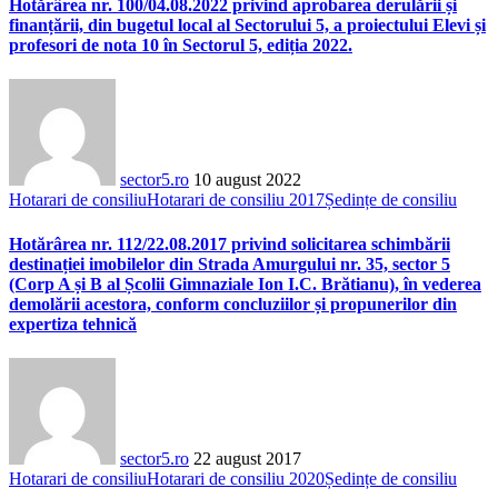
Hotărârea nr. 100/04.08.2022 privind aprobarea derulării și
finanțării, din bugetul local al Sectorului 5, a proiectului Elevi și
profesori de nota 10 în Sectorul 5, ediția 2022.
sector5.ro
10 august 2022
Hotarari de consiliu
Hotarari de consiliu 2017
Ședințe de consiliu
Hotărârea nr. 112/22.08.2017 privind solicitarea schimbării
destinației imobilelor din Strada Amurgului nr. 35, sector 5
(Corp A și B al Școlii Gimnaziale Ion I.C. Brătianu), în vederea
demolării acestora, conform concluziilor și propunerilor din
expertiza tehnică
sector5.ro
22 august 2017
Hotarari de consiliu
Hotarari de consiliu 2020
Ședințe de consiliu