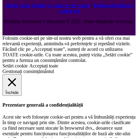
Prelucrarea datelor cu caracter personal
|
Politica de utilizare
cookie-uri
Primăria Sectorului 5 București
©️
2021. Toate drepturile rezervate.
Folosim cookie-uri pe site-ul nostru web pentru a vă oferi cea mai
relevantă experiență, amintindu-vă preferințele și repetând vizitele.
Făcând clic pe „Acceptați toate”, sunteți de acord cu utilizarea
TOATE cookie-urile. Cu toate acestea, puteți vizita „Setări cookie”
pentru a furniza un consimțământ controlat.
Setări cookie
Acceptați toate
Gestionați consimțământul
Închide
Prezentare generală a confidențialității
Acest site web folosește cookie-uri pentru a vă îmbunătăți experiența
în timp ce navigați prin site. Dintre acestea, cookie-urile clasificate
ca fiind necesare sunt stocate în browserul dvs., deoarece sunt
esențiale pentru funcționarea funcționalităților de bază ale site-ului