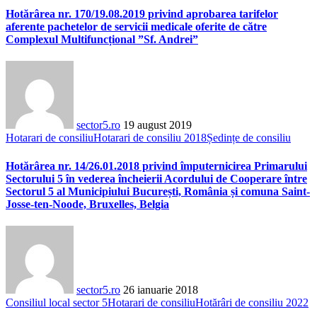
Hotărârea nr. 170/19.08.2019 privind aprobarea tarifelor
aferente pachetelor de servicii medicale oferite de către
Complexul Multifuncțional ”Sf. Andrei”
sector5.ro
19 august 2019
Hotarari de consiliu
Hotarari de consiliu 2018
Ședințe de consiliu
Hotărârea nr. 14/26.01.2018 privind împuternicirea Primarului
Sectorului 5 în vederea încheierii Acordului de Cooperare între
Sectorul 5 al Municipiului București, România și comuna Saint-
Josse-ten-Noode, Bruxelles, Belgia
sector5.ro
26 ianuarie 2018
Consiliul local sector 5
Hotarari de consiliu
Hotărâri de consiliu 2022