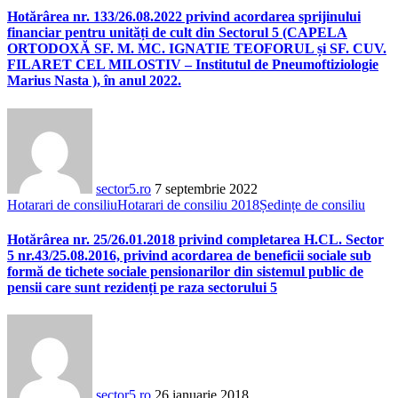
Hotărârea nr. 133/26.08.2022 privind acordarea sprijinului
financiar pentru unități de cult din Sectorul 5 (CAPELA
ORTODOXĂ SF. M. MC. IGNATIE TEOFORUL și SF. CUV.
FILARET CEL MILOSTIV – Institutul de Pneumoftiziologie
Marius Nasta ), în anul 2022.
sector5.ro
7 septembrie 2022
Hotarari de consiliu
Hotarari de consiliu 2018
Ședințe de consiliu
Hotărârea nr. 25/26.01.2018 privind completarea H.CL. Sector
5 nr.43/25.08.2016, privind acordarea de beneficii sociale sub
formă de tichete sociale pensionarilor din sistemul public de
pensii care sunt rezidenți pe raza sectorului 5
sector5.ro
26 ianuarie 2018