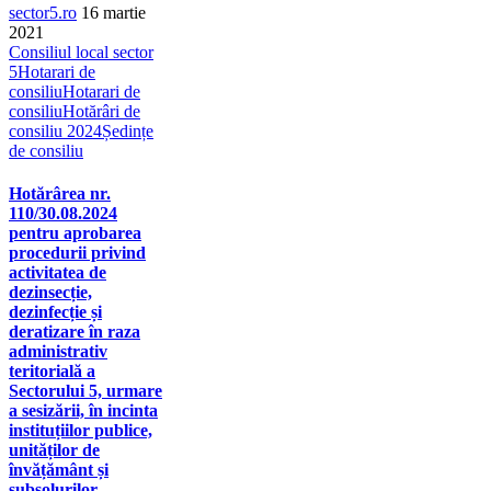
sector5.ro
16 martie
2021
Consiliul local sector
5
Hotarari de
consiliu
Hotarari de
consiliu
Hotărâri de
consiliu 2024
Ședințe
de consiliu
Hotărârea nr.
110/30.08.2024
pentru aprobarea
procedurii privind
activitatea de
dezinsecție,
dezinfecție și
deratizare în raza
administrativ
teritorială a
Sectorului 5, urmare
a sesizării, în incinta
instituțiilor publice,
unităților de
învățământ și
subsolurilor