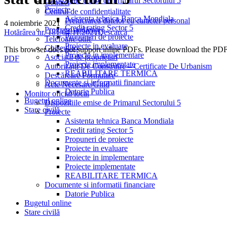
Dispozitiile emise de Primarul Sectorului 5
Contact
Proiecte
Centrul de confidențialitate
Asistenta tehnica Banca Mondiala
Prelucrarea datelor cu caracter personal
4 noiembrie 2021
Credit rating Sector 5
Program audiențe
Hotărârea nr. 181/04.11.2021
Descarcă
Propuneri de proiecte
Telefoane utile
Proiecte in evaluare
Ghișeul.ro
This browser does not support inline PDFs. Please download the PDF
Proiecte in implementare
Asociații de proprietari
PDF
Proiecte implementate
Autorizații De Construire – Certificate De Urbanism
REABILITARE TERMICA
Descărcare Formulare
Documente si informatii financiare
Acte Necesare/Ghid
Datorie Publica
Monitor oficial local
Bugetul online
Dispozitiile emise de Primarul Sectorului 5
Stare civilă
Proiecte
Asistenta tehnica Banca Mondiala
Credit rating Sector 5
Propuneri de proiecte
Proiecte in evaluare
Proiecte in implementare
Proiecte implementate
REABILITARE TERMICA
Documente si informatii financiare
Datorie Publica
Bugetul online
Stare civilă