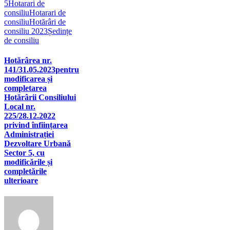
5
Hotarari de
consiliu
Hotarari de
consiliu
Hotărâri de
consiliu 2023
Ședințe
de consiliu
Hotărârea nr.
141/31.05.2023pentru
modificarea și
completarea
Hotărârii Consiliului
Local nr.
225/28.12.2022
privind înființarea
Administrației
Dezvoltare Urbană
Sector 5, cu
modificările și
completările
ulterioare