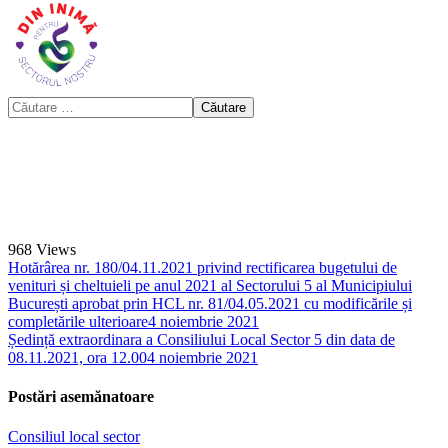
968
Views
Hotărârea nr. 180/04.11.2021 privind rectificarea bugetului de
venituri și cheltuieli pe anul 2021 al Sectorului 5 al Municipiului
București aprobat prin HCL nr. 81/04.05.2021 cu modificările și
completările ulterioare
4 noiembrie 2021
Ședință extraordinara a Consiliului Local Sector 5 din data de
08.11.2021, ora 12.00
4 noiembrie 2021
Postări asemănatoare
Consiliul local sector