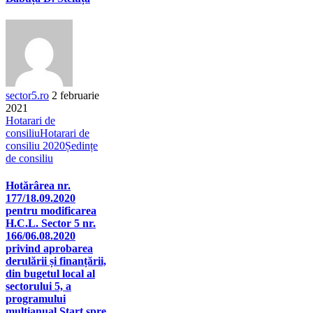
sector5.ro
2 februarie
2021
Hotarari de
consiliu
Hotarari de
consiliu 2020
Ședințe
de consiliu
Hotărârea nr.
177/18.09.2020
pentru modificarea
H.C.L. Sector 5 nr.
166/06.08.2020
privind aprobarea
derulării și finanțării,
din bugetul local al
sectorului 5, a
programului
multianual Start spre