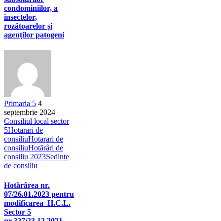
condominiilor, a
insectelor,
rozătoarelor și
agenților patogeni
Primaria 5
4
septembrie 2024
Consiliul local sector
5
Hotarari de
consiliu
Hotarari de
consiliu
Hotărâri de
consiliu 2023
Ședințe
de consiliu
Hotărârea nr.
07/26.01.2023 pentru
modificarea H.C.L.
Sector 5
nr.227/23.12.2021-