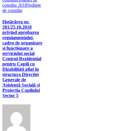
consiliu 2018
Ședințe
de consiliu
Hotărârea nr.
281/25.10.2018
privind aprobarea
regulamentului-
cadru de organizare
și funcționare a
serviciului social
Centrul Rezidențial
pentru Copiii cu
Dizabilități aflat în
structura Direcției
Generale de
Asistență Socială și
Protecția Copilului
Sector 5