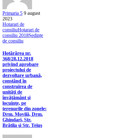
Primaria 5
9 august
2023
Hotarari de
consiliu
Hotarari de
consiliu 2018
Ședințe
de consiliu
Hotărârea nr.
368/28.12.2018
privind aprobare
proiectului de
dezvoltare urbană,
constând în
construirea de
unităţi de
învăţământ şi
locuinţe, pe
terenurile din zonele:
Drm. Movilă, Drm.
Ghindari, Str.
Brătila şi Str. Teiuş