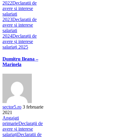
2022
Declaratii de
avere si interese
salariati
2023
Declaratii de
avere si interese
salariati
2024
Declarații de
avere și interese
salariați 2025
Dumitru Ileana –
Marinela
sector5.ro
3 februarie
2021
Angajati
primarie
Declarații de
avere și interese
salariați
Declaratii de