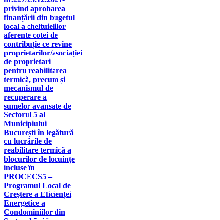
privind aprobarea
finanțării din bugetul
local a cheltuielilor
aferente cotei de
contribuție ce revine
proprietarilor/asociației
de proprietari
pentru reabilitarea
termică, precum și
mecanismul de
recuperare a
sumelor avansate de
Sectorul 5 al
Municipiului
București în legătură
cu lucrările de
reabilitare termică a
blocurilor de locuințe
incluse în
PROCECS5 –
Programul Local de
Creștere a Eficienței
Energetice a
Condominiilor din