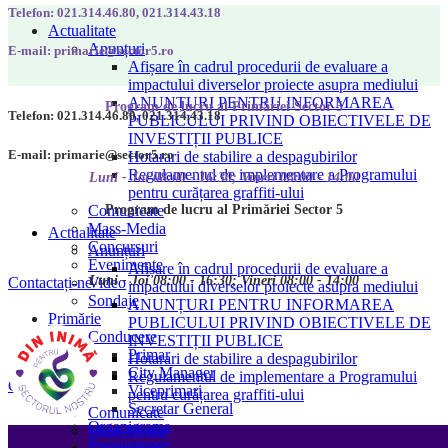
Telefon: 021.314.46.80, 021.314.43.18
Actualitate
Anunțuri
E-mail: primarie@sector5.ro
Afișare în cadrul procedurii de evaluare a
impactului diverselor proiecte asupra mediului
ANUNȚURI PENTRU INFORMAREA
Program de lucru al Primăriei Sector 5
Telefon: 021.314.46.80, 021.314.43.18
PUBLICULUI PRIVIND OBIECTIVELE DE
INVESTIȚII PUBLICE
E-mail: primarie@sector5.ro
Hotarari de stabilire a despagubirilor
Regulamentul de implementare a Programului
Luni - Joi 08:00 - 16:30; Vineri 08:00 - 14:00
pentru curățarea graffiti-ului
Program de lucru al Primăriei Sector 5
Comunicate
Mass-Media
Actualitate
Concursuri
Anunțuri
Evenimente
Afișare în cadrul procedurii de evaluare a
Luni - Joi 08:00 - 16:30; Vineri 08:00 - 14:00
Video
Contactați-ne
impactului diverselor proiecte asupra mediului
Sondaje
ANUNȚURI PENTRU INFORMAREA
Primărie
PUBLICULUI PRIVIND OBIECTIVELE DE
Conducere
INVESTIȚII PUBLICE
Primar
Hotarari de stabilire a despagubirilor
City Manager
Regulamentul de implementare a Programului
Contactați-ne
Viceprimari
pentru curățarea graffiti-ului
Secretar General
Comunicate
Organigrama
Mass-Media
Regulamente