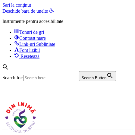
Sari la conținut
Deschide bara de unelte
Instrumente pentru accesibilitate
Tonuri de gri
Contrast mare
Link-uri Subliniate
Font lizibil
Resetează
Search for:
Search Button