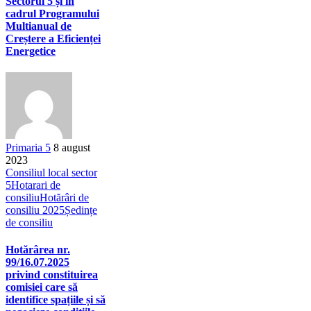
Sectorul 5 și în
cadrul Programului
Multianual de
Creștere a Eficienței
Energetice
Primaria 5
8 august
2023
Consiliul local sector
5
Hotarari de
consiliu
Hotărâri de
consiliu 2025
Ședințe
de consiliu
Hotărârea nr.
99/16.07.2025
privind constituirea
comisiei care să
identifice spațiile și să