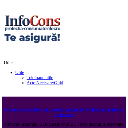
Utile
Utile
Telefoane utile
Acte Necesare/Ghid
Prelucrarea datelor cu caracter personal
|
Politica de utilizare
cookie-uri
Primăria Sectorului 5 București
©️
2021. Toate drepturile rezervate.