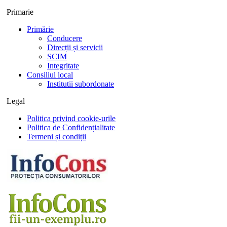
Primarie
Primărie
Conducere
Direcții și servicii
SCIM
Integritate
Consiliul local
Institutii subordonate
Legal
Politica privind cookie-urile
Politica de Confidențialitate
Termeni și condiții