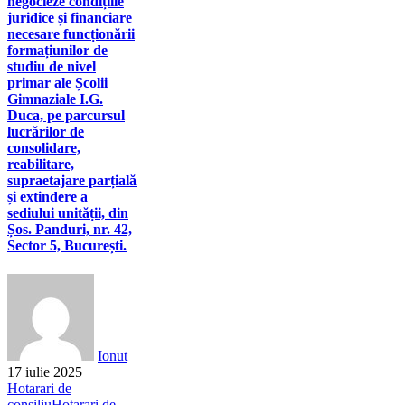
negocieze condițiile
juridice și financiare
necesare funcționării
formațiunilor de
studiu de nivel
primar ale Școlii
Gimnaziale I.G.
Duca, pe parcursul
lucrărilor de
consolidare,
reabilitare,
supraetajare parțială
și extindere a
sediului unității, din
Șos. Panduri, nr. 42,
Sector 5, București.
Ionut
17 iulie 2025
Hotarari de
consiliu
Hotarari de