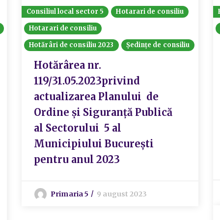
Consiliul local sector 5
Hotarari de consiliu
Hotarari de consiliu
Hotărâri de consiliu 2023
Ședințe de consiliu
Hotărârea nr.
119/31.05.2023privind
actualizarea Planului de
Ordine și Siguranță Publică
al Sectorului 5 al
Municipiului București
pentru anul 2023
Primaria 5
9 august 2023