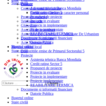
Stare civilă
Proiecte
Contact
Asistenta tehnica Banca Mondiala
Centrul de confidențialitate
Credit rating Sector 5
Prelucrarea datelor cu caracter personal
Propuneri de proiecte
Program audiențe
Proiecte in evaluare
Telefoane utile
Proiecte in implementare
Ghișeul.ro
Proiecte implementate
Asociații de proprietari
REABILITARE TERMICA
Autorizații De Construire – Certificate De Urbanism
Documente si informatii financiare
Descărcare Formulare
Datorie Publica
Acte Necesare/Ghid
Bugetul online
Monitor oficial local
Stare civilă
Dispozitiile emise de Primarul Sectorului 5
Proiecte
Asistenta tehnica Banca Mondiala
Credit rating Sector 5
Propuneri de proiecte
Proiecte in evaluare
Proiecte in implementare
Proiecte implementate
REABILITARE TERMICA
Documente si informatii financiare
Datorie Publica
Bugetul online
Stare civilă