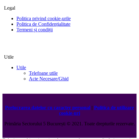
Legal
Politica privind cookie-urile
Politica de Confidențialitate
Termeni și condiții
Utile
Utile
Telefoane utile
Acte Necesare/Ghid
Prelucrarea datelor cu caracter personal
|
Politica de utilizare
cookie-uri
Primăria Sectorului 5 București
©️
2021. Toate drepturile rezervate.