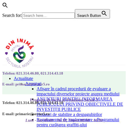
Search for:
Search Button
Telefon: 021.314.46.80, 021.314.43.18
Actualitate
Anunțuri
E-mail: primarie@sector5.ro
Afișare în cadrul procedurii de evaluare a
impactului diverselor proiecte asupra mediului
ANUNȚURI PENTRU INFORMAREA
Program de lucru al Primăriei Sector 5
Telefon: 021.314.46.80, 021.314.43.18
PUBLICULUI PRIVIND OBIECTIVELE DE
INVESTIȚII PUBLICE
E-mail: primarie@sector5.ro
Hotarari de stabilire a despagubirilor
Regulamentul de implementare a Programului
Luni - Joi 08:00 - 16:30; Vineri 08:00 - 14:00
pentru curățarea graffiti-ului