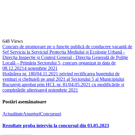
648
Views
Concurs de promovare pe o funcție publică de conducere vacantă de
Șef Serviciu la Serviciul Protecția Mediului și Ecologie Urbană -
Direcția Inspecție și Control General - Direcția Generală de Poliție
Locală – Primăria Sectorului 5, concurs organizat in data de
08.12.2021
4 noiembrie 2021
Hotărârea nr. 180/04.11.2021 privind rectificarea bugetului de
venituri și cheltuieli pe anul 2021 al Sectorului 5 al Municipiului
București aprobat prin HCL nr. 81/04.05.2021 cu modificările și
completările ulterioare
4 noiembrie 2021
Postări asemănatoare
Actualitate
Anunțuri
Concursuri
Rezultate proba interviu la concursul din 03.05.2023