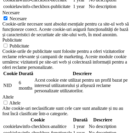
cookielawinfo-checkbox-publicitate
1 year
No description
Necesare
Necesare
Cookie-urile necesare sunt absolut esențiale pentru ca site-ul web să
funcționeze corect. Aceste cookie-uri asigură funcționalități de bază
și caracteristici de securitate ale site-ului web, în mod anonim.
Publicitate
Publicitate
Cookie-urile de publicitate sunt folosite pentru a oferi vizitatorilor
reclame relevante și campanii de marketing. Aceste module cookie
urmăresc vizitatorii pe site-uri web și colectează informații pentru a
oferi reclame personalizate.
Cookie
Durată
Descriere
Acest cookie este utilizat pentru un profil bazat pe
6
NID
interesul utilizatorului și afișează reclame
months
personalizate utilizatorilor.
Altele
Altele
Alte cookie-uri neclasificate sunt cele care sunt analizate și nu au
fost încă clasificate într-o categorie.
Cookie
Durată
Descriere
cookielawinfo-checkbox-analitice
1 year
No description
cookielawinfo-checkbox-functionale
1 year
No description