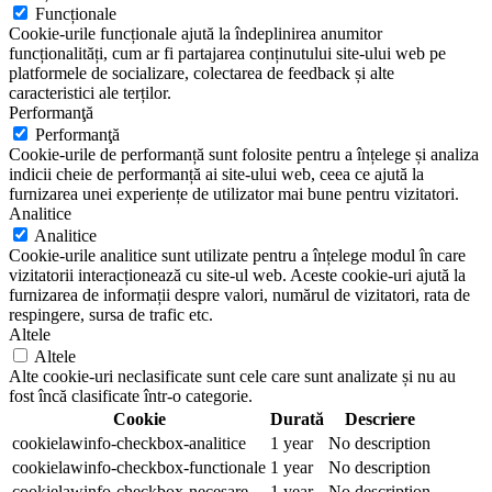
Funcționale
Cookie-urile funcționale ajută la îndeplinirea anumitor
funcționalități, cum ar fi partajarea conținutului site-ului web pe
platformele de socializare, colectarea de feedback și alte
caracteristici ale terților.
Performanţă
Performanţă
Cookie-urile de performanță sunt folosite pentru a înțelege și analiza
indicii cheie de performanță ai site-ului web, ceea ce ajută la
furnizarea unei experiențe de utilizator mai bune pentru vizitatori.
Analitice
Analitice
Cookie-urile analitice sunt utilizate pentru a înțelege modul în care
vizitatorii interacționează cu site-ul web. Aceste cookie-uri ajută la
furnizarea de informații despre valori, numărul de vizitatori, rata de
respingere, sursa de trafic etc.
Altele
Altele
Alte cookie-uri neclasificate sunt cele care sunt analizate și nu au
fost încă clasificate într-o categorie.
Cookie
Durată
Descriere
cookielawinfo-checkbox-analitice
1 year
No description
cookielawinfo-checkbox-functionale
1 year
No description
cookielawinfo-checkbox-necesare
1 year
No description