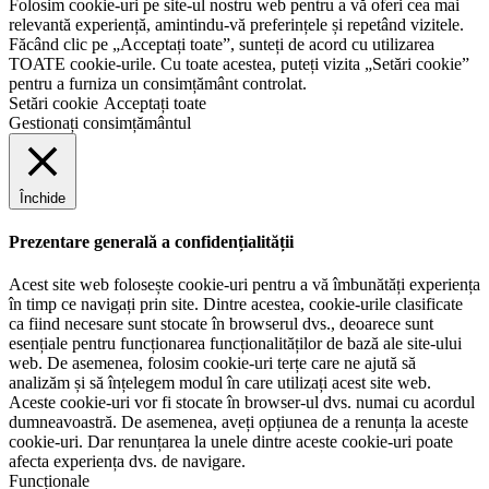
Folosim cookie-uri pe site-ul nostru web pentru a vă oferi cea mai
relevantă experiență, amintindu-vă preferințele și repetând vizitele.
Făcând clic pe „Acceptați toate”, sunteți de acord cu utilizarea
TOATE cookie-urile. Cu toate acestea, puteți vizita „Setări cookie”
pentru a furniza un consimțământ controlat.
Setări cookie
Acceptați toate
Gestionați consimțământul
Închide
Prezentare generală a confidențialității
Acest site web folosește cookie-uri pentru a vă îmbunătăți experiența
în timp ce navigați prin site. Dintre acestea, cookie-urile clasificate
ca fiind necesare sunt stocate în browserul dvs., deoarece sunt
esențiale pentru funcționarea funcționalităților de bază ale site-ului
web. De asemenea, folosim cookie-uri terțe care ne ajută să
analizăm și să înțelegem modul în care utilizați acest site web.
Aceste cookie-uri vor fi stocate în browser-ul dvs. numai cu acordul
dumneavoastră. De asemenea, aveți opțiunea de a renunța la aceste
cookie-uri. Dar renunțarea la unele dintre aceste cookie-uri poate
afecta experiența dvs. de navigare.
Funcționale