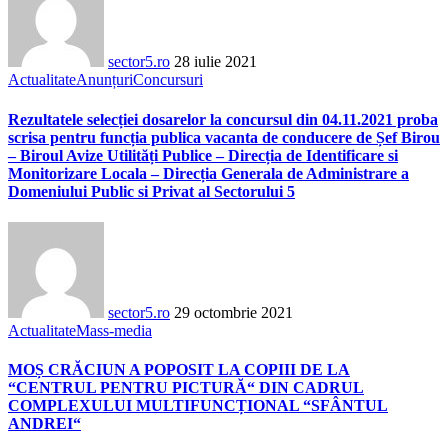
sector5.ro
28 iulie 2021
Actualitate
Anunțuri
Concursuri
Rezultatele selecției dosarelor la concursul din 04.11.2021 proba
scrisa pentru funcția publica vacanta de conducere de Șef Birou
– Biroul Avize Utilități Publice – Direcția de Identificare si
Monitorizare Locala – Direcția Generala de Administrare a
Domeniului Public si Privat al Sectorului 5
sector5.ro
29 octombrie 2021
Actualitate
Mass-media
MOȘ CRĂCIUN A POPOSIT LA COPIII DE LA
“CENTRUL PENTRU PICTURĂ“ DIN CADRUL
COMPLEXULUI MULTIFUNCȚIONAL “SFÂNTUL
ANDREI“