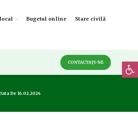
local
Bugetul online
Stare civilă
Deschide 
CONTACTAȚI-NE
Data De 16.02.2024