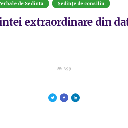
Verbale de Sedinta
Ședințe de consiliu
intei extraordinare din da
399