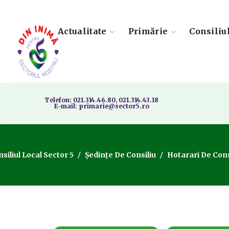
Actualitate
Primărie
Consiliu
Telefon: 021.314.46.80, 021.314.43.18
E-mail: primarie@sector5.ro
siliul Local Sector 5
Ședințe De Consiliu
Hotarari De Cons