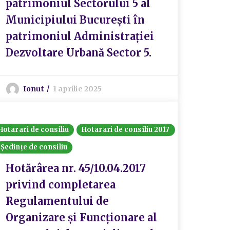
patrimoniul Sectorului 5 al
Municipiului București în
patrimoniul Administrației
Dezvoltare Urbană Sector 5.
Ionut
1 aprilie 2025
Hotarari de consiliu
Hotarari de consiliu 2017
Ședințe de consiliu
Hotărârea nr. 45/10.04.2017
privind completarea
Regulamentului de
Organizare și Funcționare al