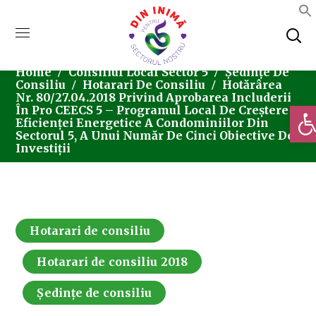
Home
Consiliul Local Sector 5
Ședințe De
Consiliu
Hotarari De Consiliu
Hotărârea
Nr. 80/27.04.2018 Privind Aprobarea Includerii
Deschi
În Pro CEECS 5 – Programul Local De Creștere A
Eficienței Energetice A Condominiilor Din
Sectorul 5, A Unui Număr De Cinci Obiective De
Investiții
Hotarari de consiliu
Hotarari de consiliu 2018
Ședințe de consiliu