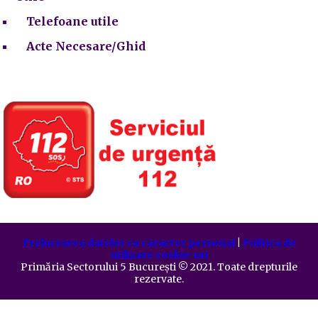
Telefoane utile
Acte Necesare/Ghid
Prelucrarea datelor cu caracter personal
|
Politica de
utilizare cookie-uri
Primăria Sectorului 5 București
©️
2021. Toate drepturile
rezervate.