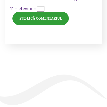
11 − eleven =