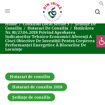
Home
Consiliul Local Sector 5
Ședințe De
Consiliu
Hotarari De Consiliu
Hotărârea
Nr. 81/27.04.2018 Privind Aprobarea
Deschi
Indicatorilor Tehnico-Economici Aferenți A
Cinci Obiective De Investiții Pentru Creșterea
Performanței Energetice A Blocurilor De
Locuințe
Hotarari de consiliu
Hotarari de consiliu 2018
Ședințe de consiliu