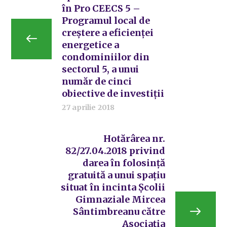
în Pro CEECS 5 –
Programul local de
creștere a eficienței
energetice a
condominiilor din
sectorul 5, a unui
număr de cinci
obiective de investiții
27 aprilie 2018
Hotărârea nr.
82/27.04.2018 privind
darea în folosință
gratuită a unui spațiu
situat în incinta Școlii
Gimnaziale Mircea
Sântimbreanu către
Asociația