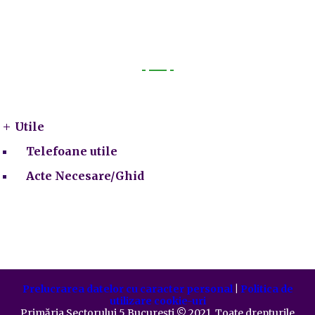
Utile
Utile
Telefoane utile
Acte Necesare/Ghid
Prelucrarea datelor cu caracter personal
|
Politica de
utilizare cookie-uri
Primăria Sectorului 5 București
©️
2021. Toate drepturile