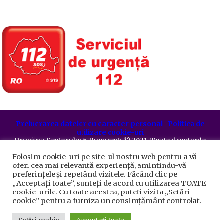
Prelucrarea datelor cu caracter personal
|
Politica de
utilizare cookie-uri
Primăria Sectorului 5 București
©️
2021. Toate drepturile
rezervate.
Folosim cookie-uri pe site-ul nostru web pentru a vă
oferi cea mai relevantă experiență, amintindu-vă
preferințele și repetând vizitele. Făcând clic pe
„Acceptați toate”, sunteți de acord cu utilizarea TOATE
cookie-urile. Cu toate acestea, puteți vizita „Setări
cookie” pentru a furniza un consimțământ controlat.