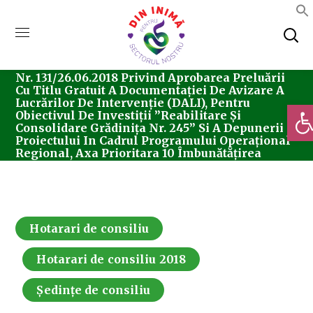
Home
Consiliul Local Sector 5
Ședințe De
Consiliu
Hotarari De Consiliu
Hotărârea
Nr. 131/26.06.2018 Privind Aprobarea Preluării
Cu Titlu Gratuit A Documentației De Avizare A
Lucrărilor De Intervenție (DALI), Pentru
Deschi
Obiectivul De Investiții ”Reabilitare Și
Consolidare Grădinița Nr. 245” Si A Depunerii
Proiectului In Cadrul Programului Operațional
Regional, Axa Prioritara 10 Îmbunătățirea
Infrastructurii Educationale
Hotarari de consiliu
Hotarari de consiliu 2018
Ședințe de consiliu