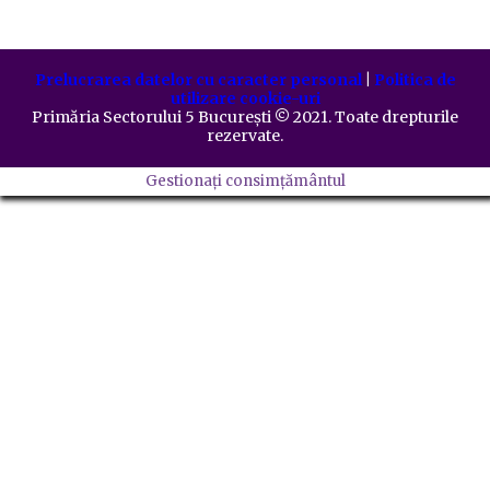
Prelucrarea datelor cu caracter personal
|
Politica de
utilizare cookie-uri
Primăria Sectorului 5 București
©️
2021. Toate drepturile
rezervate.
Gestionați consimțământul