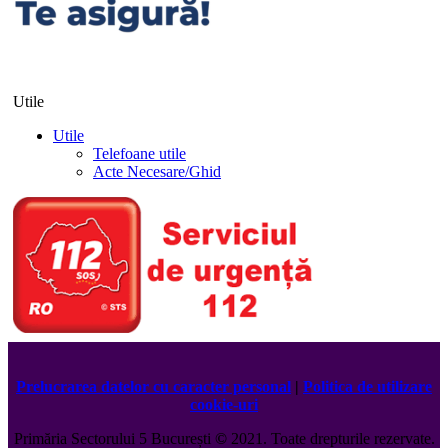
Utile
Utile
Telefoane utile
Acte Necesare/Ghid
Prelucrarea datelor cu caracter personal
|
Politica de utilizare
cookie-uri
Primăria Sectorului 5 București
©️
2021. Toate drepturile rezervate.