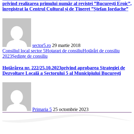
privind realizarea primului număr al revistei ”București Eroic”,
înregistrat la Centrul Cultural și de Tineret ”Ștefan Iordache”
sector5.ro
29 martie 2018
Consiliul local sector 5
Hotarari de consiliu
Hotărâri de consiliu
2023
Ședințe de consiliu
Hotărârea nr. 222/25.10.2023privind aprobarea Strategiei de
Dezvoltare Locală a Sectorului 5 al Municipiului București
Primaria 5
25 octombrie 2023