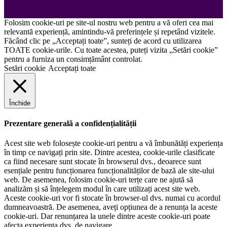
Folosim cookie-uri pe site-ul nostru web pentru a vă oferi cea mai
relevantă experiență, amintindu-vă preferințele și repetând vizitele.
Făcând clic pe „Acceptați toate”, sunteți de acord cu utilizarea
TOATE cookie-urile. Cu toate acestea, puteți vizita „Setări cookie”
pentru a furniza un consimțământ controlat.
Setări cookie
Acceptați toate
Închide
Prezentare generală a confidențialității
Acest site web folosește cookie-uri pentru a vă îmbunătăți experiența
în timp ce navigați prin site. Dintre acestea, cookie-urile clasificate
ca fiind necesare sunt stocate în browserul dvs., deoarece sunt
esențiale pentru funcționarea funcționalităților de bază ale site-ului
web. De asemenea, folosim cookie-uri terțe care ne ajută să
analizăm și să înțelegem modul în care utilizați acest site web.
Aceste cookie-uri vor fi stocate în browser-ul dvs. numai cu acordul
dumneavoastră. De asemenea, aveți opțiunea de a renunța la aceste
cookie-uri. Dar renunțarea la unele dintre aceste cookie-uri poate
afecta experiența dvs. de navigare.