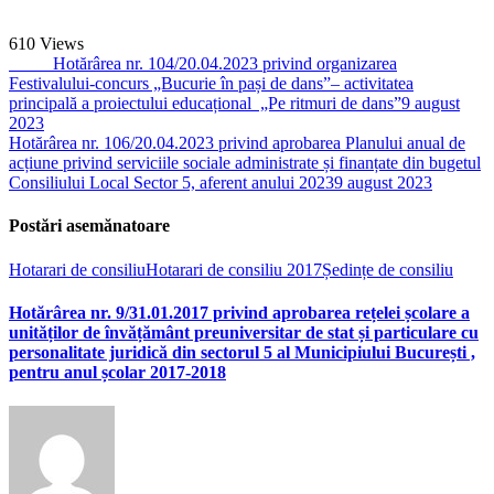
610
Views
Hotărârea nr. 104/20.04.2023 privind organizarea
Festivalului-concurs „Bucurie în pași de dans”– activitatea
principală a proiectului educațional „Pe ritmuri de dans”
9 august
2023
Hotărârea nr. 106/20.04.2023 privind aprobarea Planului anual de
acțiune privind serviciile sociale administrate și finanțate din bugetul
Consiliului Local Sector 5, aferent anului 2023
9 august 2023
Postări asemănatoare
Hotarari de consiliu
Hotarari de consiliu 2017
Ședințe de consiliu
Hotărârea nr. 9/31.01.2017 privind aprobarea rețelei școlare a
unităților de învățământ preuniversitar de stat și particulare cu
personalitate juridică din sectorul 5 al Municipiului București ,
pentru anul școlar 2017-2018