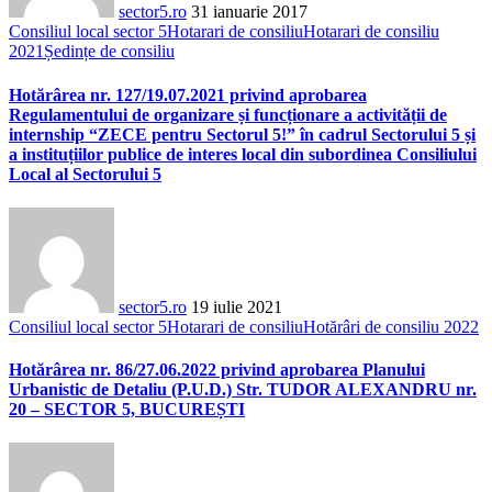
sector5.ro
31 ianuarie 2017
Consiliul local sector 5
Hotarari de consiliu
Hotarari de consiliu
2021
Ședințe de consiliu
Hotărârea nr. 127/19.07.2021 privind aprobarea
Regulamentului de organizare și funcționare a activității de
internship “ZECE pentru Sectorul 5!” în cadrul Sectorului 5 și
a instituțiilor publice de interes local din subordinea Consiliului
Local al Sectorului 5
sector5.ro
19 iulie 2021
Consiliul local sector 5
Hotarari de consiliu
Hotărâri de consiliu 2022
Hotărârea nr. 86/27.06.2022 privind aprobarea Planului
Urbanistic de Detaliu (P.U.D.) Str. TUDOR ALEXANDRU nr.
20 – SECTOR 5, BUCUREȘTI