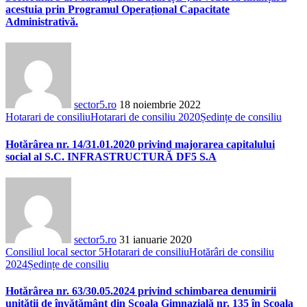
acestuia prin Programul Operațional Capacitate
Administrativă.
sector5.ro
18 noiembrie 2022
Hotarari de consiliu
Hotarari de consiliu 2020
Ședințe de consiliu
Hotărârea nr. 14/31.01.2020 privind majorarea capitalului
social al S.C. INFRASTRUCTURĂ DF5 S.A
sector5.ro
31 ianuarie 2020
Consiliul local sector 5
Hotarari de consiliu
Hotărâri de consiliu
2024
Ședințe de consiliu
Hotărârea nr. 63/30.05.2024 privind schimbarea denumirii
unității de învățământ din Școala Gimnazială nr. 135 în Școala