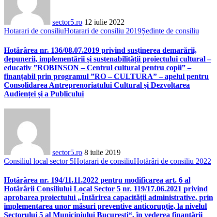
sector5.ro
12 iulie 2022
Hotarari de consiliu
Hotarari de consiliu 2019
Ședințe de consiliu
Hotărârea nr. 136/08.07.2019 privind susținerea demarării,
depunerii, implementării și sustenabilității proiectului cultural –
educativ ”ROBINSON – Centrul cultural pentru copii” –
finanțabil prin programul ”RO – CULTURA” – apelul pentru
Consolidarea Antreprenoriatului Cultural și Dezvoltarea
Audienței și a Publicului
sector5.ro
8 iulie 2019
Consiliul local sector 5
Hotarari de consiliu
Hotărâri de consiliu 2022
Hotărârea nr. 194/11.11.2022 pentru modificarea art. 6 al
Hotărârii Consiliului Local Sector 5 nr. 119/17.06.2021 privind
aprobarea proiectului „Întărirea capacității administrative, prin
implementarea unor măsuri preventive anticorupție, la nivelul
Sectorului 5 al Municipiului București“, în vederea finanțării