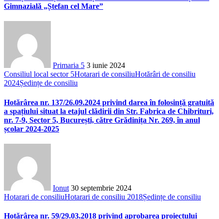
Gimnazială „Ștefan cel Mare”
Primaria 5
3 iunie 2024
Consiliul local sector 5
Hotarari de consiliu
Hotărâri de consiliu
2024
Ședințe de consiliu
Hotărârea nr. 137/26.09.2024 privind darea în folosință gratuită
a spațiului situat la etajul clădirii din Str. Fabrica de Chibrituri,
nr. 7-9, Sector 5, București, către Grădinița Nr. 269, în anul
școlar 2024-2025
Ionut
30 septembrie 2024
Hotarari de consiliu
Hotarari de consiliu 2018
Ședințe de consiliu
Hotărârea nr. 59/29.03.2018 privind aprobarea proiectului