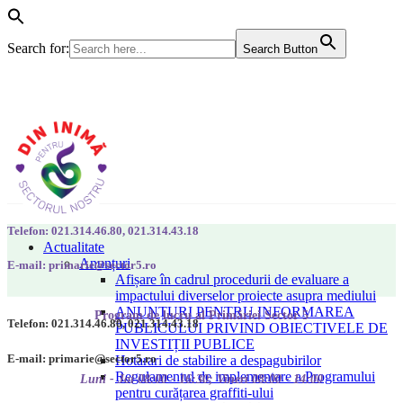
Search for:
Search Button
Telefon: 021.314.46.80, 021.314.43.18
Actualitate
Anunțuri
E-mail: primarie@sector5.ro
Afișare în cadrul procedurii de evaluare a
impactului diverselor proiecte asupra mediului
ANUNȚURI PENTRU INFORMAREA
Program de lucru al Primăriei Sector 5
Telefon: 021.314.46.80, 021.314.43.18
PUBLICULUI PRIVIND OBIECTIVELE DE
INVESTIȚII PUBLICE
E-mail: primarie@sector5.ro
Hotarari de stabilire a despagubirilor
Regulamentul de implementare a Programului
Luni - Joi 08:00 - 16:30; Vineri 08:00 - 14:00
pentru curățarea graffiti-ului