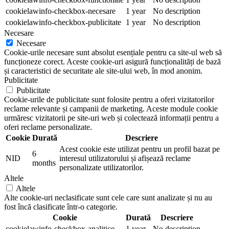
cookielawinfo-checkbox-necesare
1 year
No description
cookielawinfo-checkbox-publicitate
1 year
No description
Necesare
Necesare
Cookie-urile necesare sunt absolut esențiale pentru ca site-ul web să
funcționeze corect. Aceste cookie-uri asigură funcționalități de bază
și caracteristici de securitate ale site-ului web, în mod anonim.
Publicitate
Publicitate
Cookie-urile de publicitate sunt folosite pentru a oferi vizitatorilor
reclame relevante și campanii de marketing. Aceste module cookie
urmăresc vizitatorii pe site-uri web și colectează informații pentru a
oferi reclame personalizate.
Cookie
Durată
Descriere
Acest cookie este utilizat pentru un profil bazat pe
6
NID
interesul utilizatorului și afișează reclame
months
personalizate utilizatorilor.
Altele
Altele
Alte cookie-uri neclasificate sunt cele care sunt analizate și nu au
fost încă clasificate într-o categorie.
Cookie
Durată
Descriere
cookielawinfo-checkbox-analitice
1 year
No description