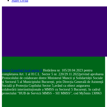
Stare civilă
Home
Consiliul local sector 5
Hotărârea nr. 105/20.04.2023 pentru
completarea Art. 1 al H.C.L. Sector 5 nr. 220/29.11.2022privind aprobarea
Protocolului de colaborare dintre Ministerul Muncii și Solidarității Sociale
și Sectorul 5 al Municipiului București, prin Direcția Generală de Asistență
Socială și Protecția Copilului Sector 5,având ca obiect asigurarea
colaborării interinstituționale a MMSS cu Sectorul 5 București, în cadrul
proiectului “HUB de Servicii MMSS – SII MMSS”, cod MySmis 130963