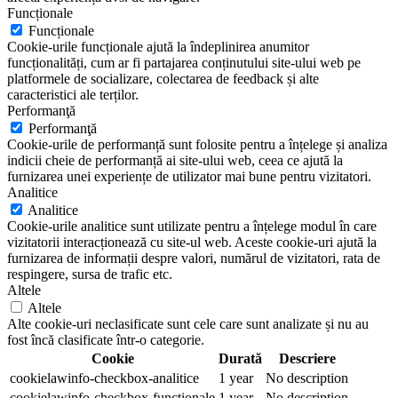
Funcționale
Funcționale
Cookie-urile funcționale ajută la îndeplinirea anumitor
funcționalități, cum ar fi partajarea conținutului site-ului web pe
platformele de socializare, colectarea de feedback și alte
caracteristici ale terților.
Performanţă
Performanţă
Cookie-urile de performanță sunt folosite pentru a înțelege și analiza
indicii cheie de performanță ai site-ului web, ceea ce ajută la
furnizarea unei experiențe de utilizator mai bune pentru vizitatori.
Analitice
Analitice
Cookie-urile analitice sunt utilizate pentru a înțelege modul în care
vizitatorii interacționează cu site-ul web. Aceste cookie-uri ajută la
furnizarea de informații despre valori, numărul de vizitatori, rata de
respingere, sursa de trafic etc.
Altele
Altele
Alte cookie-uri neclasificate sunt cele care sunt analizate și nu au
fost încă clasificate într-o categorie.
Cookie
Durată
Descriere
cookielawinfo-checkbox-analitice
1 year
No description
cookielawinfo-checkbox-functionale
1 year
No description