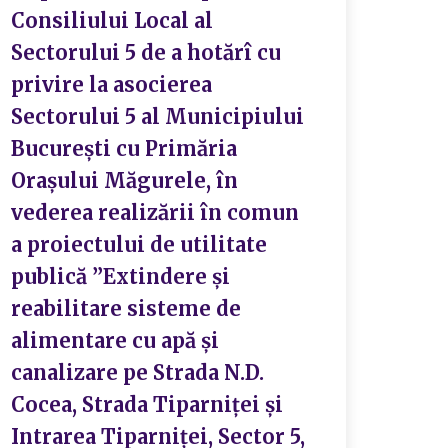
Consiliului Local al
învă
Sectorului 5 de a hotărî cu
copi
privire la asocierea
fami
Sectorului 5 al Municipiului
București cu Primăria
S
Orașului Măgurele, în
vederea realizării în comun
a proiectului de utilitate
publică ”Extindere și
reabilitare sisteme de
alimentare cu apă și
canalizare pe Strada N.D.
Cocea, Strada Tiparniței și
Intrarea Tiparniței, Sector 5,