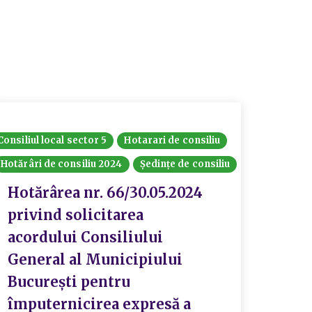
Consiliul local sector 5
Hotarari de consiliu
Hotarari
Hotărâri de consiliu 2024
Ședințe de consiliu
Ședințe 
Hotărârea nr. 66/30.05.2024
Hotă
privind solicitarea
priv
acordului Consiliului
proc
General al Municipiului
tich
București pentru
grăd
împuternicirea expresă a
stim