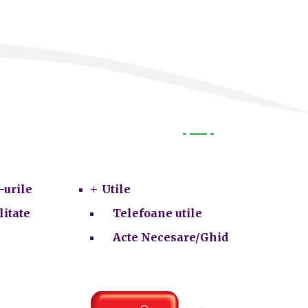
Utile
-urile
Utile
litate
Telefoane utile
Acte Necesare/Ghid