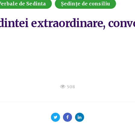
Verbale de Sedinta
Ședințe de consiliu
dintei extraordinare, conv
508