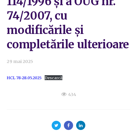
114/1996 și a OUG nr.
74/2007, cu
modificările și
completările ulterioare
29 mai 2025
HCL 78-28.05.2025
Descarcă
434