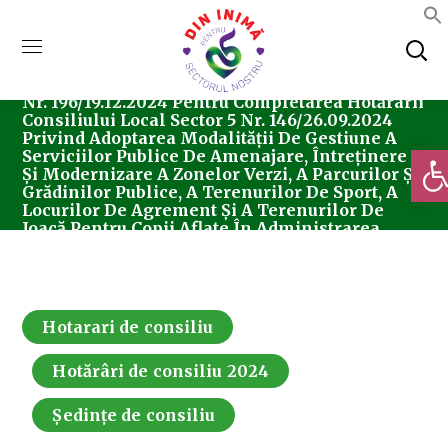
Home
Consiliul Local Sector 5
Ședințe De
Consiliu
Hotarari De Consiliu
Hotărârea
Nr. 196/19.12.2024 Pentru Completarea Hotărârii
Consiliului Local Sector 5 Nr. 146/26.09.2024
Privind Adoptarea Modalității De Gestiune A
Deschi
Serviciilor Publice De Amenajare, Întreţinere
Şi Modernizare A Zonelor Verzi, A Parcurilor Și
Grădinilor Publice, A Terenurilor De Sport, A
Locurilor De Agrement Și A Terenurilor De
Joacă Pentru Copii Aflate În Administrarea
Consiliului Local Sector 5.
Hotarari de consiliu
Hotărâri de consiliu 2024
Ședințe de consiliu